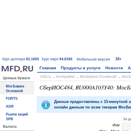
18+
Курс доллара
Курс евро
Мобильная версия
82.1665
94.8366
Главная
Продукты и услуги
Новости
А
mfd.ru
→
Котировки
→
МосБиржа Основной
→
МосБ
Ценные бумаги
СберИОС484, RU000A103Y40: МосБ
МосБиржа
Основной
FORTS
Данные предоставлены с 15-минутной 
ADR
онлайн данным по всем тикерам МосБир
Рынок акций
За д
SPB
Изм
Валюта