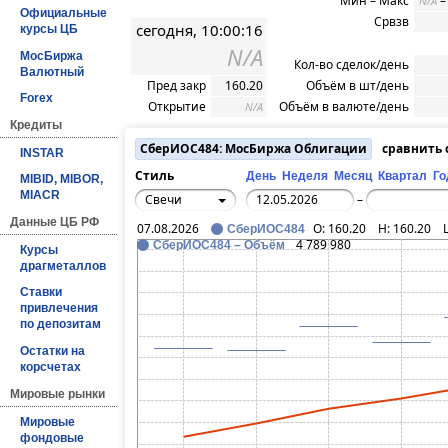
Мин – Макс
N/A
Официальные
Срвзв
сегодня, 10:00:16
курсы ЦБ
N/A
МосБиржа
Кол-во сделок/день
Валютный
Пред закр
160.20
Объём в шт/день
Forex
Открытие
Объём в валюте/день
N/A
Кредиты
СберИОС484: МосБиржа Облигации
сравнить
INSTAR
Стиль
День
Неделя
Месяц
Квартал
Го
MIBID, MIBOR,
MIACR
Свечи
–
Данные ЦБ РФ
07.08.2026
O:
160.20
H:
160.20
СберИОС484
4 789 980
СберИОС484 – Объём
Курсы
драгметаллов
Ставки
привлечения
по депозитам
Остатки на
корсчетах
Мировые рынки
Мировые
фондовые