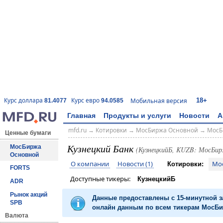
18+
Курс доллара
Курс евро
Мобильная версия
81.4077
94.0585
Главная
Продукты и услуги
Новости
А
mfd.ru
→
Котировки
→
МосБиржа Основной
→
МосБ
Ценные бумаги
Кузнецкий Банк
МосБиржа
(КузнецкийБ, KUZB: МосБи
Основной
О компании
Новости (1)
Мо
Котировки:
FORTS
Доступные тикеры:
КузнецкийБ
ADR
Рынок акций
Данные предоставлены с 15-минутной 
SPB
онлайн данным по всем тикерам МосБир
Валюта