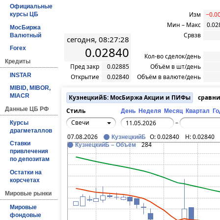
Официальные
Изм
−0.0
курсы ЦБ
Мин – Макс
0.02
МосБиржа
Срвзв
Валютный
сегодня, 08:27:28
0.02840
Forex
Кол-во сделок/день
Кредиты
Пред закр
0.02885
Объём в шт/день
INSTAR
Открытие
0.02840
Объём в валюте/день
MIBID, MIBOR,
MIACR
КузнецкийБ: МосБиржа Акции и ПИФы
сравни
Данные ЦБ РФ
Стиль
День
Неделя
Месяц
Квартал
Го
Свечи
–
Курсы
драгметаллов
07.08.2026
O:
0.02840
H:
0.02840
КузнецкийБ
Ставки
284
КузнецкийБ – Объём
привлечения
по депозитам
Остатки на
корсчетах
Мировые рынки
Мировые
фондовые