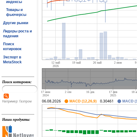
индексы
Товары и
фьючерсы
Другие рынки
Лидеры роста и
падения
Поиск
котировок
Экспорт в
MetaStock
Поиск котировок:
06.08.2026
0.30461
Например: Газпром
MACD (12,26,9)
MACD (1
Наши продукты: