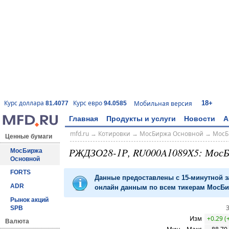
18+
Курс доллара
Курс евро
Мобильная версия
81.4077
94.0585
Главная
Продукты и услуги
Новости
А
mfd.ru
→
Котировки
→
МосБиржа Основной
→
МосБ
Ценные бумаги
РЖДЗО28-1Р, RU000A1089X5: МосБ
МосБиржа
Основной
FORTS
Данные предоставлены с 15-минутной 
ADR
онлайн данным по всем тикерам МосБир
Рынок акций
SPB
Изм
+0.29 (
Валюта