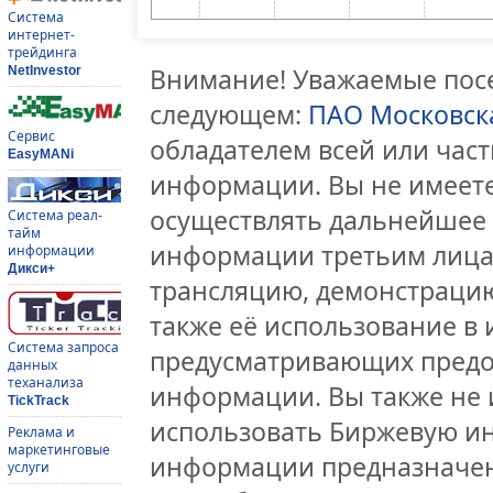
Система
интернет-
трейдинга
Внимание! Уважаемые посе
NetInvestor
следующем:
ПАО Московск
Сервис
обладателем всей или час
EasyMANi
информации. Вы не имеете
осуществлять дальнейшее
Система реал-
тайм
информации третьим лицам
информации
Дикси+
трансляцию, демонстрацию
также её использование в 
Система запроса
предусматривающих предо
данных
теханализа
информации. Вы также не 
TickTrack
использовать Биржевую и
Реклама и
маркетинговые
информации предназначен
услуги