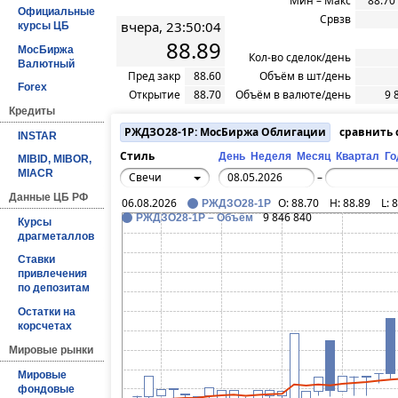
Мин – Макс
88.70
Официальные
Срвзв
вчера, 23:50:04
курсы ЦБ
88.89
МосБиржа
Кол-во сделок/день
Валютный
Пред закр
88.60
Объём в шт/день
Forex
Открытие
88.70
Объём в валюте/день
9 
Кредиты
РЖДЗО28-1Р: МосБиржа Облигации
сравнить
INSTAR
Стиль
День
Неделя
Месяц
Квартал
Го
MIBID, MIBOR,
MIACR
Свечи
–
Данные ЦБ РФ
06.08.2026
O:
88.70
H:
88.89
L:
8
РЖДЗО28-1Р
9 846 840
РЖДЗО28-1Р – Объём
Курсы
драгметаллов
Ставки
привлечения
по депозитам
Остатки на
корсчетах
Мировые рынки
Мировые
фондовые