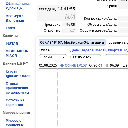
Мин – Макс
N/A
Официальные
Срвзв
сегодня, 14:41:55
курсы ЦБ
N/A
МосБиржа
Кол-во сделок/день
Валютный
Пред закр
96.09
Объём в шт/день
Forex
Открытие
Объём в валюте/день
N/A
Кредиты
СбКИБ1P157: МосБиржа Облигации
сравнить 
INSTAR
Стиль
День
Неделя
Месяц
Квартал
Го
MIBID, MIBOR,
MIACR
Свечи
–
Данные ЦБ РФ
05.08.2026
O:
96.09
H:
96.09
L:
9
СбКИБ1P157
Курсы
драгметаллов
Ставки
привлечения
по депозитам
Остатки на
корсчетах
Мировые рынки
Мировые
фондовые