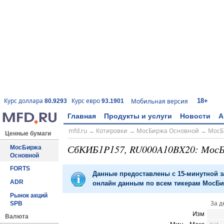
18+
Курс доллара
Курс евро
Мобильная версия
80.9293
93.1901
Главная
Продукты и услуги
Новости
А
mfd.ru
→
Котировки
→
МосБиржа Основной
→
МосБ
Ценные бумаги
СбКИБ1P157, RU000A10BX20: Мос
МосБиржа
Основной
FORTS
Данные предоставлены с 15-минутной 
ADR
онлайн данным по всем тикерам МосБир
Рынок акций
За д
SPB
Изм
Валюта