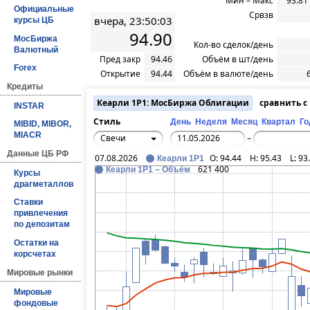
Мин – Макс
93.81
Официальные
Срвзв
вчера, 23:50:03
курсы ЦБ
94.90
МосБиржа
Кол-во сделок/день
Валютный
Пред закр
94.46
Объём в шт/день
Forex
Открытие
94.44
Объём в валюте/день
Кредиты
Кеарли 1Р1: МосБиржа Облигации
сравнить 
INSTAR
Стиль
День
Неделя
Месяц
Квартал
Го
MIBID, MIBOR,
MIACR
Свечи
–
Данные ЦБ РФ
07.08.2026
O:
94.44
H:
95.43
L:
93
Кеарли 1Р1
621 400
Кеарли 1Р1 – Объём
Курсы
драгметаллов
Ставки
привлечения
по депозитам
Остатки на
корсчетах
Мировые рынки
Мировые
фондовые