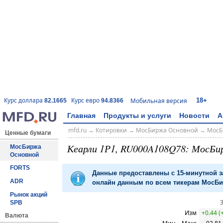
18+
Курс доллара
Курс евро
Мобильная версия
82.1665
94.8366
Главная
Продукты и услуги
Новости
А
mfd.ru
→
Котировки
→
МосБиржа Основной
→
МосБ
Ценные бумаги
Кеарли 1Р1, RU000A108Q78: МосБи
МосБиржа
Основной
FORTS
Данные предоставлены с 15-минутной 
ADR
онлайн данным по всем тикерам МосБир
Рынок акций
SPB
Изм
+0.44 (
Валюта