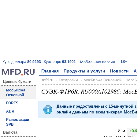
18+
Курс доллара
Курс евро
Мобильная версия
80.9293
93.1901
Главная
Продукты и услуги
Новости
А
mfd.ru
→
Котировки
→
МосБиржа Основной
→
МосБ
Ценные бумаги
СУЭК-Ф1P6R, RU000A102986: Мос
МосБиржа
Основной
FORTS
Данные предоставлены с 15-минутной 
ADR
онлайн данным по всем тикерам МосБир
Рынок акций
SPB
Изм
+0.6
Валюта