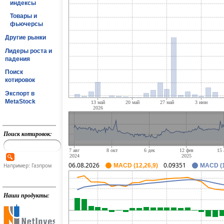
индексы
Товары и
фьючерсы
Другие рынки
Лидеры роста и
падения
Поиск
котировок
Экспорт в
MetaStock
Поиск котировок:
06.08.2026
0.09351
Например: Газпром
MACD (12,26,9)
MACD (1
Наши продукты: