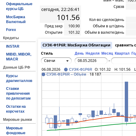
Мин – Макс
100.
Официальные
Срвзв
сегодня, 22:26:41
курсы ЦБ
101.56
МосБиржа
Кол-во сделок/день
Валютный
Пред закр
100.90
Объём в шт/день
Forex
Открытие
101.32
Объём в валюте/день
Кредиты
СУЭК-Ф1P6R: МосБиржа Облигации
сравнить 
INSTAR
Стиль
День
Неделя
Месяц
Квартал
Го
MIBID, MIBOR,
MIACR
Свечи
–
Данные ЦБ РФ
06.08.2026
O:
101.32
H:
101.56
L
СУЭК-Ф1P6R
18 187
СУЭК-Ф1P6R – Объём
Курсы
драгметаллов
Ставки
привлечения
по депозитам
Остатки на
корсчетах
Мировые рынки
Мировые
фондовые