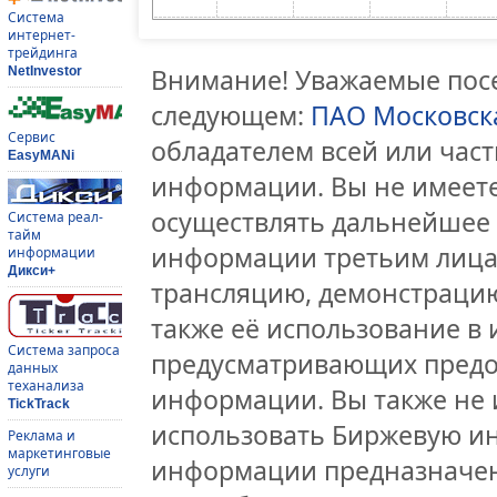
Система
интернет-
трейдинга
Внимание! Уважаемые посе
NetInvestor
следующем:
ПАО Московск
Сервис
обладателем всей или час
EasyMANi
информации. Вы не имеете
осуществлять дальнейшее
Система реал-
тайм
информации третьим лицам
информации
Дикси+
трансляцию, демонстрацию
также её использование в 
Система запроса
предусматривающих предо
данных
теханализа
информации. Вы также не 
TickTrack
использовать Биржевую и
Реклама и
маркетинговые
информации предназначен
услуги