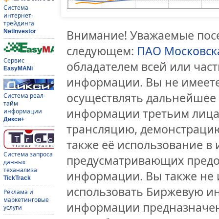
Система
интернет-
трейдинга
Внимание! Уважаемые посе
NetInvestor
следующем:
ПАО Московск
Сервис
обладателем всей или час
EasyMANi
информации. Вы не имеете
осуществлять дальнейшее
Система реал-
тайм
информации третьим лицам
информации
Дикси+
трансляцию, демонстрацию
также её использование в 
Система запроса
предусматривающих предо
данных
теханализа
информации. Вы также не 
TickTrack
использовать Биржевую и
Реклама и
маркетинговые
информации предназначен
услуги