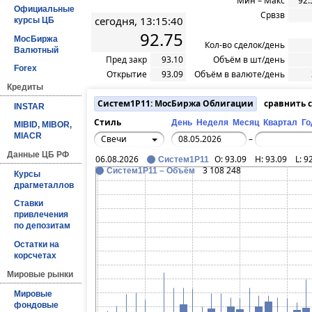
Мин – Макс
92.
Официальные
Срвзв
сегодня, 13:15:40
курсы ЦБ
92.75
МосБиржа
Кол-во сделок/день
Валютный
Пред закр
93.10
Объём в шт/день
Forex
Открытие
93.09
Объём в валюте/день
Кредиты
Систем1P11: МосБиржа Облигации
сравнить 
INSTAR
Стиль
День
Неделя
Месяц
Квартал
Го
MIBID, MIBOR,
MIACR
Свечи
–
Данные ЦБ РФ
06.08.2026
O:
93.09
H:
93.09
L:
9
Систем1P11
3 108 248
Систем1P11 – Объём
Курсы
драгметаллов
Ставки
привлечения
по депозитам
Остатки на
корсчетах
Мировые рынки
Мировые
фондовые