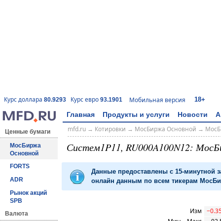
18+
Курс доллара
Курс евро
Мобильная версия
80.9293
93.1901
Главная
Продукты и услуги
Новости
А
mfd.ru
→
Котировки
→
МосБиржа Основной
→
МосБ
Ценные бумаги
Систем1P11, RU000A100N12: МосБ
МосБиржа
Основной
FORTS
Данные предоставлены с 15-минутной 
ADR
онлайн данным по всем тикерам МосБир
Рынок акций
SPB
Изм
−0.3
Валюта