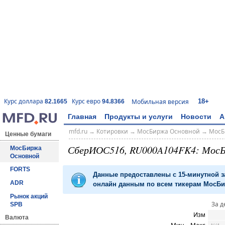
18+
Курс доллара
Курс евро
Мобильная версия
82.1665
94.8366
Главная
Продукты и услуги
Новости
А
mfd.ru
→
Котировки
→
МосБиржа Основной
→
МосБ
Ценные бумаги
СберИОС516, RU000A104FK4: Мос
МосБиржа
Основной
FORTS
Данные предоставлены с 15-минутной 
ADR
онлайн данным по всем тикерам МосБир
Рынок акций
За д
SPB
Изм
Валюта