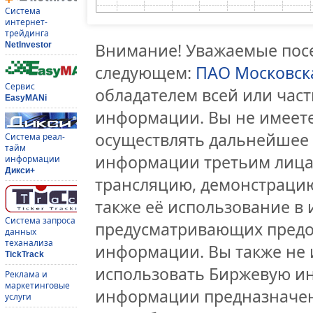
Система
интернет-
трейдинга
Внимание! Уважаемые посе
NetInvestor
следующем:
ПАО Московск
Сервис
обладателем всей или час
EasyMANi
информации. Вы не имеете
осуществлять дальнейшее
Система реал-
тайм
информации третьим лицам
информации
Дикси+
трансляцию, демонстрацию
также её использование в 
Система запроса
предусматривающих предо
данных
теханализа
информации. Вы также не 
TickTrack
использовать Биржевую и
Реклама и
маркетинговые
информации предназначен
услуги