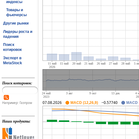
индексы
Товары и
фьючерсы
Другие рынки
Лидеры роста и
падения
Поиск
котировок
Экспорт в
MetaStock
Поиск котировок:
07.08.2026
−0.57740
Например: Газпром
MACD (12,26,9)
MACD (
Наши продукты: