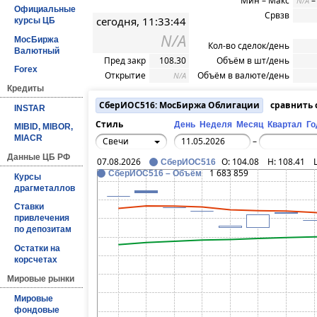
Мин – Макс
N/A
Официальные
Срвзв
сегодня, 11:33:44
курсы ЦБ
N/A
МосБиржа
Кол-во сделок/день
Валютный
Пред закр
108.30
Объём в шт/день
Forex
Открытие
Объём в валюте/день
N/A
Кредиты
СберИОС516: МосБиржа Облигации
сравнить
INSTAR
Стиль
День
Неделя
Месяц
Квартал
Го
MIBID, MIBOR,
MIACR
Свечи
–
Данные ЦБ РФ
07.08.2026
O:
104.08
H:
108.41
СберИОС516
1 683 859
СберИОС516 – Объём
Курсы
драгметаллов
Ставки
привлечения
по депозитам
Остатки на
корсчетах
Мировые рынки
Мировые
фондовые