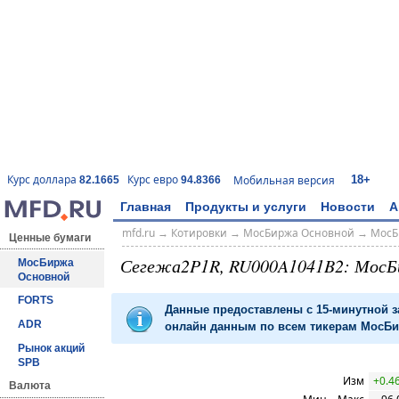
18+
Курс доллара
Курс евро
Мобильная версия
82.1665
94.8366
Главная
Продукты и услуги
Новости
А
mfd.ru
→
Котировки
→
МосБиржа Основной
→
МосБ
Ценные бумаги
Сегежа2P1R, RU000A1041B2: МосБ
МосБиржа
Основной
FORTS
Данные предоставлены с 15-минутной 
ADR
онлайн данным по всем тикерам МосБир
Рынок акций
SPB
Изм
+0.4
Валюта