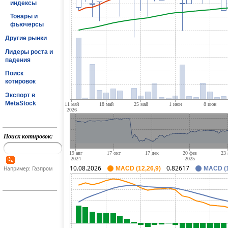
индексы
Товары и
фьючерсы
Другие рынки
Лидеры роста и
падения
Поиск
котировок
Экспорт в
MetaStock
Поиск котировок:
10.08.2026
0.82617
Например: Газпром
MACD (12,26,9)
MACD (1