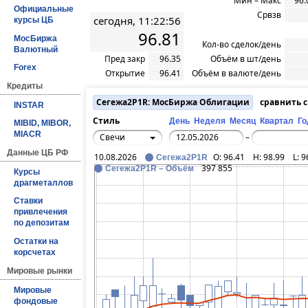
Мин – Макс
96.
Официальные
Срвзв
сегодня, 11:22:56
курсы ЦБ
96.81
МосБиржа
Кол-во сделок/день
Валютный
Пред закр
96.35
Объём в шт/день
Forex
Открытие
96.41
Объём в валюте/день
Кредиты
Сегежа2P1R: МосБиржа Облигации
сравнить 
INSTAR
Стиль
День
Неделя
Месяц
Квартал
Го
MIBID, MIBOR,
MIACR
Свечи
–
Данные ЦБ РФ
10.08.2026
O:
96.41
H:
98.99
L:
9
Сегежа2P1R
397 855
Сегежа2P1R – Объём
Курсы
драгметаллов
Ставки
привлечения
по депозитам
Остатки на
корсчетах
Мировые рынки
Мировые
фондовые