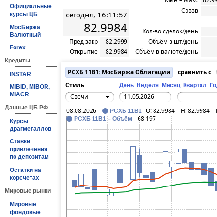
Мин – Макс
82.9
Официальные
Срвзв
сегодня, 16:11:57
курсы ЦБ
82.9984
МосБиржа
Кол-во сделок/день
Валютный
Пред закр
82.2999
Объём в шт/день
Forex
Открытие
82.9984
Объём в валюте/день
Кредиты
РСХБ 11В1: МосБиржа Облигации
сравнить с
INSTAR
Стиль
День
Неделя
Месяц
Квартал
Го
MIBID, MIBOR,
MIACR
Свечи
–
Данные ЦБ РФ
08.08.2026
O:
82.9984
H:
82.9984
РСХБ 11В1
68 197
РСХБ 11В1 – Объём
Курсы
драгметаллов
Ставки
привлечения
по депозитам
Остатки на
корсчетах
Мировые рынки
Мировые
фондовые