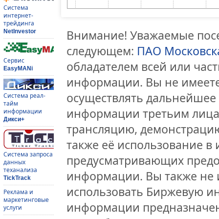
Система
интернет-
трейдинга
Внимание! Уважаемые посе
NetInvestor
следующем:
ПАО Московск
Сервис
обладателем всей или час
EasyMANi
информации. Вы не имеете
осуществлять дальнейшее
Система реал-
тайм
информации третьим лицам
информации
Дикси+
трансляцию, демонстрацию
также её использование в 
Система запроса
предусматривающих предо
данных
теханализа
информации. Вы также не 
TickTrack
использовать Биржевую и
Реклама и
маркетинговые
информации предназначен
услуги