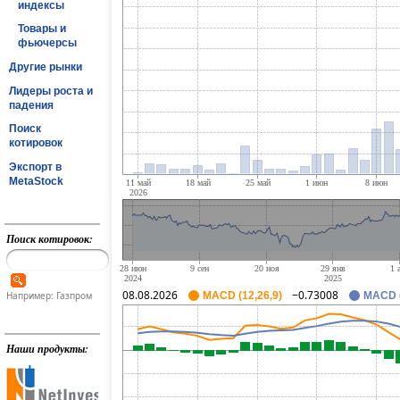
индексы
Товары и
фьючерсы
Другие рынки
Лидеры роста и
падения
Поиск
котировок
Экспорт в
MetaStock
Поиск котировок:
08.08.2026
−0.73008
Например: Газпром
MACD (12,26,9)
MACD (
Наши продукты: