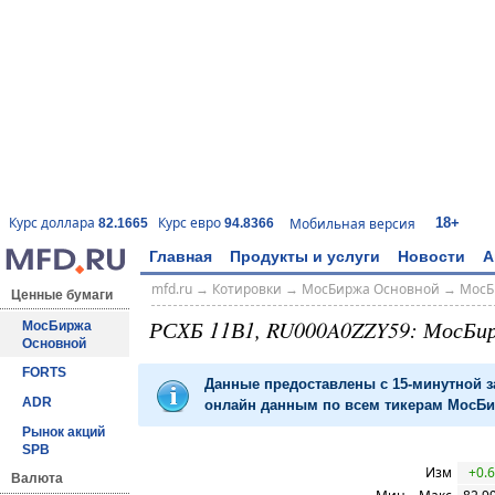
18+
Курс доллара
Курс евро
Мобильная версия
82.1665
94.8366
Главная
Продукты и услуги
Новости
А
mfd.ru
→
Котировки
→
МосБиржа Основной
→
МосБ
Ценные бумаги
РСХБ 11В1, RU000A0ZZY59: МосБи
МосБиржа
Основной
FORTS
Данные предоставлены с 15-минутной 
ADR
онлайн данным по всем тикерам МосБир
Рынок акций
SPB
Изм
+0.
Валюта