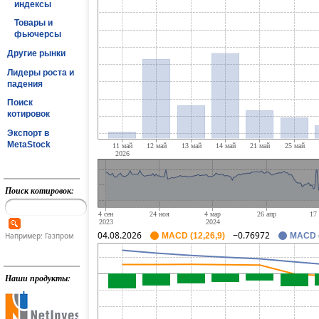
индексы
Товары и
фьючерсы
Другие рынки
Лидеры роста и
падения
Поиск
котировок
Экспорт в
MetaStock
Поиск котировок:
04.08.2026
−0.76972
Например: Газпром
MACD (12,26,9)
MACD (
Наши продукты: