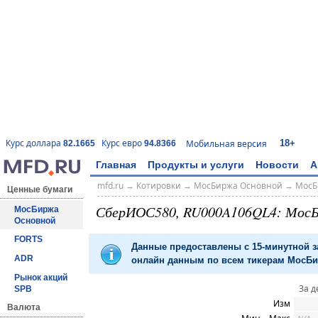
18+
Курс доллара
Курс евро
Мобильная версия
82.1665
94.8366
Главная
Продукты и услуги
Новости
А
mfd.ru
→
Котировки
→
МосБиржа Основной
→
МосБ
Ценные бумаги
СберИОС580, RU000A106QL4: Мос
МосБиржа
Основной
FORTS
Данные предоставлены с 15-минутной 
ADR
онлайн данным по всем тикерам МосБир
Рынок акций
За д
SPB
Изм
Валюта