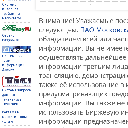
Система
интернет-
трейдинга
Внимание! Уважаемые посе
NetInvestor
следующем:
ПАО Московск
Сервис
обладателем всей или час
EasyMANi
информации. Вы не имеете
осуществлять дальнейшее
Система реал-
тайм
информации третьим лицам
информации
Дикси+
трансляцию, демонстрацию
также её использование в 
Система запроса
предусматривающих предо
данных
теханализа
информации. Вы также не 
TickTrack
использовать Биржевую и
Реклама и
маркетинговые
информации предназначен
услуги