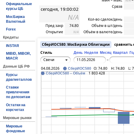
Мин – Макс
N/A
Официальные
Срвзв
сегодня, 19:00:02
курсы ЦБ
N/A
МосБиржа
Кол-во сделок/день
Валютный
Пред закр
74.80
Объём в шт/день
Forex
Открытие
Объём в валюте/день
N/A
Кредиты
СберИОС580: МосБиржа Облигации
сравнить
INSTAR
Стиль
День
Неделя
Месяц
Квартал
Го
MIBID, MIBOR,
MIACR
Свечи
–
Данные ЦБ РФ
04.08.2026
O:
74.80
H:
74.80
L:
7
СберИОС580
1 803 428
СберИОС580 – Объём
Курсы
драгметаллов
Ставки
привлечения
по депозитам
Остатки на
корсчетах
Мировые рынки
Мировые
фондовые