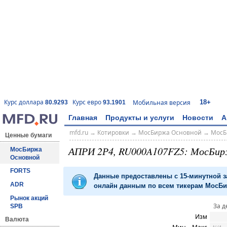
18+
Курс доллара
Курс евро
Мобильная версия
80.9293
93.1901
Главная
Продукты и услуги
Новости
А
mfd.ru
→
Котировки
→
МосБиржа Основной
→
МосБ
Ценные бумаги
АПРИ 2Р4, RU000A107FZ5: МосБир
МосБиржа
Основной
FORTS
Данные предоставлены с 15-минутной 
ADR
онлайн данным по всем тикерам МосБир
Рынок акций
За д
SPB
Изм
Валюта