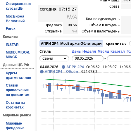
Мин – Макс
N/A
Официальные
Срвзв
сегодня, 07:15:27
курсы ЦБ
N/A
МосБиржа
Кол-во сделок/день
Валютный
Пред закр
98.56
Объём в шт/день
Forex
Открытие
Объём в валюте/день
N/A
Кредиты
АПРИ 2Р4: МосБиржа Облигации
сравнить с
INSTAR
Стиль
День
Неделя
Месяц
Квартал
Го
MIBID, MIBOR,
MIACR
Свечи
–
Данные ЦБ РФ
04.08.2026
O:
96.62
H:
98.97
L:
96.6
АПРИ 2Р4
654 678.2
АПРИ 2Р4 – Объём
Курсы
драгметаллов
Ставки
привлечения
по депозитам
Остатки на
корсчетах
Мировые рынки
Мировые
фондовые