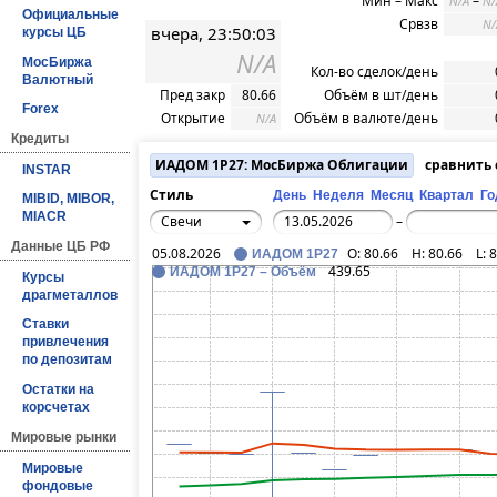
Мин – Макс
–
N/A
N/
Официальные
Срвзв
N/
вчера, 23:50:03
курсы ЦБ
N/A
МосБиржа
Кол-во сделок/день
Валютный
Пред закр
80.66
Объём в шт/день
Forex
Открытие
Объём в валюте/день
N/A
Кредиты
ИАДОМ 1P27: МосБиржа Облигации
сравнить
INSTAR
Стиль
День
Неделя
Месяц
Квартал
Го
MIBID, MIBOR,
MIACR
Свечи
–
Данные ЦБ РФ
05.08.2026
O:
80.66
H:
80.66
L:
8
ИАДОМ 1P27
439.65
ИАДОМ 1P27 – Объём
Курсы
драгметаллов
Ставки
привлечения
по депозитам
Остатки на
корсчетах
Мировые рынки
Мировые
фондовые