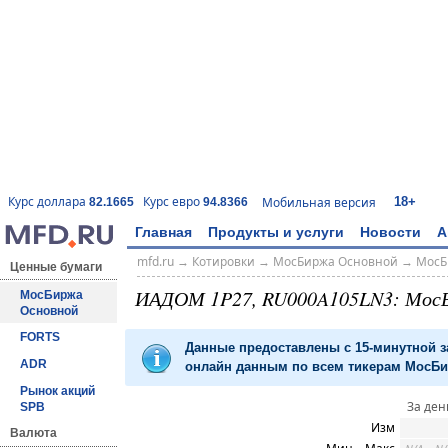
18+
Курс доллара
Курс евро
Мобильная версия
82.1665
94.8366
Главная
Продукты и услуги
Новости
А
mfd.ru
→
Котировки
→
МосБиржа Основной
→
МосБ
Ценные бумаги
ИАДОМ 1P27, RU000A105LN3: Мос
МосБиржа
Основной
FORTS
Данные предоставлены с 15-минутной 
ADR
онлайн данным по всем тикерам МосБир
Рынок акций
За ден
SPB
Изм
Валюта