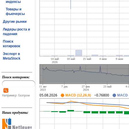
индексы
Товары и
фьючерсы
Другие рынки
Лидеры роста и
падения
Поиск
котировок
Экспорт в
MetaStock
Поиск котировок:
05.08.2026
−0.76800
Например: Газпром
MACD (12,26,9)
MACD (
Наши продукты: