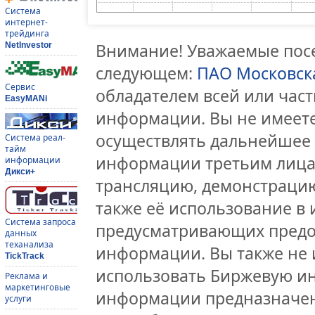
Система
интернет-
трейдинга
Внимание! Уважаемые посе
NetInvestor
следующем:
ПАО Московск
Сервис
обладателем всей или час
EasyMANi
информации. Вы не имеете
осуществлять дальнейшее
Система реал-
тайм
информации третьим лицам
информации
Дикси+
трансляцию, демонстрацию
также её использование в 
Система запроса
предусматривающих предо
данных
теханализа
информации. Вы также не 
TickTrack
использовать Биржевую и
Реклама и
маркетинговые
информации предназначен
услуги