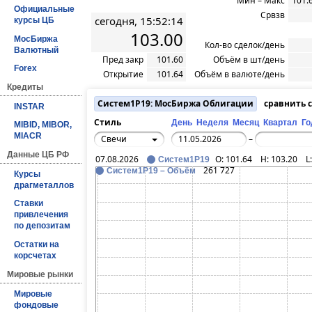
Мин – Макс
101.
Официальные
Срвзв
сегодня, 15:52:14
курсы ЦБ
103.00
МосБиржа
Кол-во сделок/день
Валютный
Пред закр
101.60
Объём в шт/день
Forex
Открытие
101.64
Объём в валюте/день
Кредиты
Систем1P19: МосБиржа Облигации
сравнить 
INSTAR
Стиль
День
Неделя
Месяц
Квартал
Го
MIBID, MIBOR,
MIACR
Свечи
–
Данные ЦБ РФ
07.08.2026
O:
101.64
H:
103.20
L
Систем1P19
261 727
Систем1P19 – Объём
Курсы
драгметаллов
Ставки
привлечения
по депозитам
Остатки на
корсчетах
Мировые рынки
Мировые
фондовые