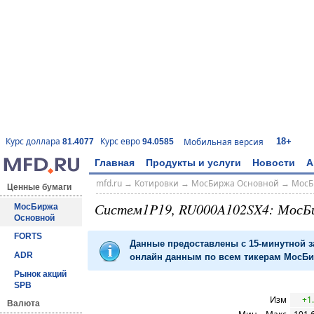
18+
Курс доллара
Курс евро
Мобильная версия
81.4077
94.0585
Главная
Продукты и услуги
Новости
А
mfd.ru
→
Котировки
→
МосБиржа Основной
→
МосБ
Ценные бумаги
Систем1P19, RU000A102SX4: МосБ
МосБиржа
Основной
FORTS
Данные предоставлены с 15-минутной 
ADR
онлайн данным по всем тикерам МосБир
Рынок акций
SPB
Изм
+1
Валюта