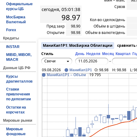
Мин – Макс
98.
Официальные
Срвзв
сегодня, 05:01:38
курсы ЦБ
98.97
МосБиржа
Кол-во сделок/день
Валютный
Пред закр
98.90
Объём в шт/день
Forex
Открытие
98.98
Объём в валюте/день
Кредиты
МаниКап1Р1: МосБиржа Облигации
сравнить
INSTAR
Стиль
День
Неделя
Месяц
Квартал
Го
MIBID, MIBOR,
MIACR
Свечи
–
Данные ЦБ РФ
09.08.2026
O:
98.98
H:
98.98
L:
9
МаниКап1Р1
19 795
МаниКап1Р1 – Объём
Курсы
драгметаллов
Ставки
привлечения
по депозитам
Остатки на
корсчетах
Мировые рынки
Мировые
фондовые