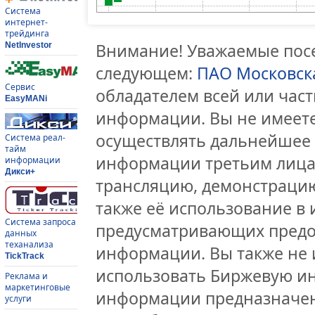
Система
интернет-
трейдинга
Внимание! Уважаемые посе
NetInvestor
следующем:
ПАО Московск
Сервис
обладателем всей или час
EasyMANi
информации. Вы не имеете
осуществлять дальнейшее
Система реал-
тайм
информации третьим лицам
информации
Дикси+
трансляцию, демонстрацию
также её использование в 
Система запроса
предусматривающих предо
данных
теханализа
информации. Вы также не 
TickTrack
использовать Биржевую и
Реклама и
маркетинговые
информации предназначен
услуги