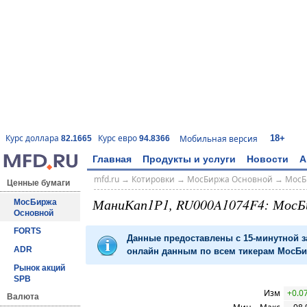
18+
Курс доллара
Курс евро
Мобильная версия
82.1665
94.8366
Главная
Продукты и услуги
Новости
А
mfd.ru
→
Котировки
→
МосБиржа Основной
→
МосБ
Ценные бумаги
МаниКап1Р1, RU000A1074F4: МосБ
МосБиржа
Основной
FORTS
Данные предоставлены с 15-минутной 
ADR
онлайн данным по всем тикерам МосБир
Рынок акций
SPB
Изм
+0.0
Валюта