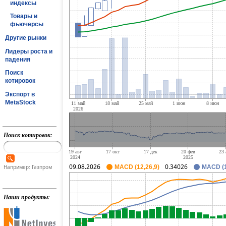
индексы
Товары и
фьючерсы
Другие рынки
Лидеры роста и
падения
Поиск
котировок
Экспорт в
MetaStock
Поиск котировок:
09.08.2026
0.34026
Например: Газпром
MACD (12,26,9)
MACD (1
Наши продукты: