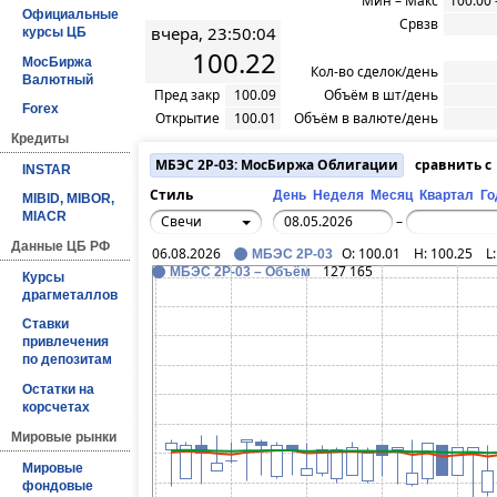
Мин – Макс
100.00 
Официальные
Срвзв
вчера, 23:50:04
курсы ЦБ
100.22
МосБиржа
Кол-во сделок/день
Валютный
Пред закр
100.09
Объём в шт/день
Forex
Открытие
100.01
Объём в валюте/день
Кредиты
МБЭС 2P-03: МосБиржа Облигации
сравнить 
INSTAR
Стиль
День
Неделя
Месяц
Квартал
Го
MIBID, MIBOR,
MIACR
Свечи
–
Данные ЦБ РФ
06.08.2026
O:
100.01
H:
100.25
L
МБЭС 2P-03
127 165
МБЭС 2P-03 – Объём
Курсы
драгметаллов
Ставки
привлечения
по депозитам
Остатки на
корсчетах
Мировые рынки
Мировые
фондовые