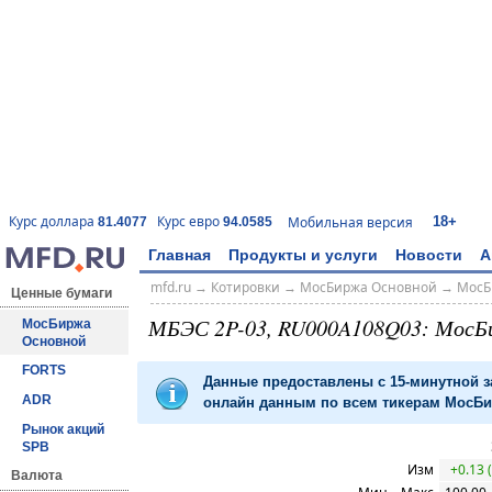
18+
Курс доллара
Курс евро
Мобильная версия
81.4077
94.0585
Главная
Продукты и услуги
Новости
А
mfd.ru
→
Котировки
→
МосБиржа Основной
→
МосБ
Ценные бумаги
МБЭС 2P-03, RU000A108Q03: МосБ
МосБиржа
Основной
FORTS
Данные предоставлены с 15-минутной 
ADR
онлайн данным по всем тикерам МосБир
Рынок акций
SPB
Изм
+0.13 
Валюта