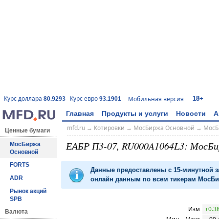
18+
Курс доллара
Курс евро
Мобильная версия
80.9293
93.1901
Главная
Продукты и услуги
Новости
А
mfd.ru
→
Котировки
→
МосБиржа Основной
→
МосБ
Ценные бумаги
ЕАБР П3-07, RU000A1064L3: МосБ
МосБиржа
Основной
FORTS
Данные предоставлены с 15-минутной 
ADR
онлайн данным по всем тикерам МосБир
Рынок акций
SPB
Изм
+0.3
Валюта