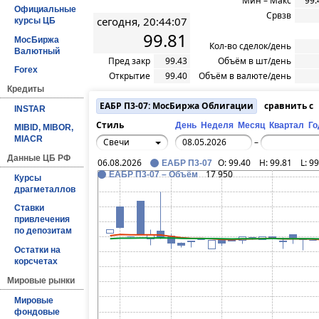
Мин – Макс
99.
Официальные
Срвзв
сегодня, 20:44:07
курсы ЦБ
99.81
МосБиржа
Кол-во сделок/день
Валютный
Пред закр
99.43
Объём в шт/день
Forex
Открытие
99.40
Объём в валюте/день
Кредиты
ЕАБР П3-07: МосБиржа Облигации
сравнить с
INSTAR
Стиль
День
Неделя
Месяц
Квартал
Го
MIBID, MIBOR,
MIACR
Свечи
–
Данные ЦБ РФ
06.08.2026
O:
99.40
H:
99.81
L:
99
ЕАБР П3-07
17 950
ЕАБР П3-07 – Объём
Курсы
драгметаллов
Ставки
привлечения
по депозитам
Остатки на
корсчетах
Мировые рынки
Мировые
фондовые