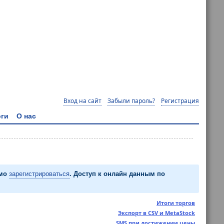
Вход на сайт
Забыли пароль?
Регистрация
ги
О нас
имо
зарегистрироваться
. Доступ к онлайн данным по
Итоги торгов
Экспорт в CSV и MetaStock
SMS при достижении цены