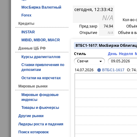
МосБиржа Валютный
сегодня, 12:33:42
N/A
Forex
Кол-во 
Кредиты
Пред закр
74.94
Объём
INSTAR
Открытие
Объём в в
N/A
MIBID, MIBOR, MIACR
ВТБС1-1617: МосБиржа Облига
Данные ЦБ РФ
Стиль
День
Неделя
Курсы драгметаллов
Свечи
Ставки привлечения по
14.07.2026
O:
74
депозитам
ВТБС1-1617
Остатки на корсчетах
Мировые рынки
Мировые фондовые
индексы
Товары и фьючерсы
Другие рынки
Лидеры роста и падения
Поиск котировок