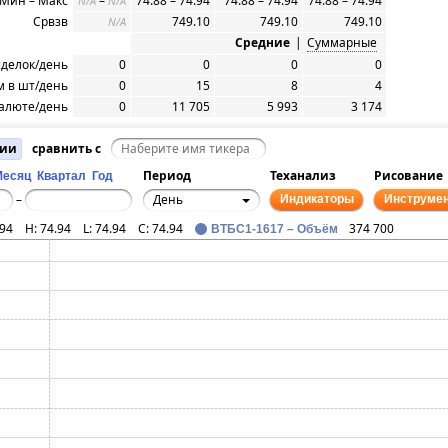
Мин – Макс
–
74.88 – 74.94
74.88 – 74.94
74.88 – 74.94
N/A
N/A
Срвзв
749.10
749.10
749.10
N/A
Средние
|
Суммарные
сделок/день
0
0
0
0
 в шт/день
0
15
8
4
алюте/день
0
11 705
5 993
3 174
ции
сравнить с
Период
Теханализ
Рисование
Месяц
Квартал
Год
День
–
Индикаторы
Инструме
.94
H:
74.94
L:
74.94
C:
74.94
374 700
ВТБС1-1617 – Объём