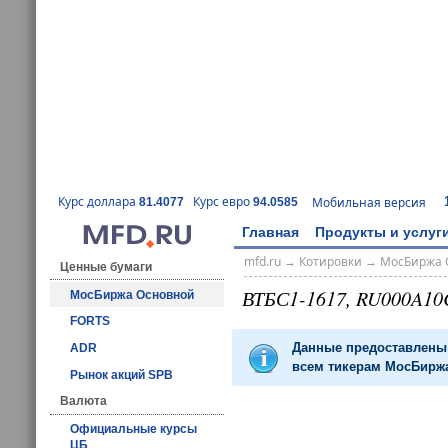
Курс доллара
Курс евро
Мобильная версия
81.4077
94.0585
Главная
Продукты и услуг
mfd.ru
→
Котировки
→
МосБиржа 
Ценные бумаги
ВТБС1-1617, RU000A10
МосБиржа Основной
FORTS
Данные предоставлены 
ADR
всем тикерам МосБиржа
Рынок акций SPB
Валюта
Официальные курсы
ЦБ