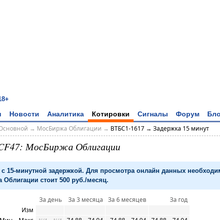
18+
и
Новости
Аналитика
Котировки
Сигналы
Форум
Бло
Основной
→
МосБиржа Облигации
→
ВТБС1-1617 → Задержка 15 минут
CF47: МосБиржа Облигации
с 15-минутной задержкой. Для просмотра онлайн данных необход
 Облигации стоит 500 руб./месяц.
За день
За 3 месяца
За 6 месяцев
За год
Изм