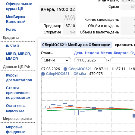
Мин – Макс
–
N/A
N/
Официальные
Срвзв
N/
вчера, 19:00:02
курсы ЦБ
N/A
МосБиржа
Кол-во сделок/день
Валютный
Пред закр
87.10
Объём в шт/день
Forex
Открытие
Объём в валюте/день
N/A
Кредиты
СберИОС621: МосБиржа Облигации
сравнить
INSTAR
Стиль
День
Неделя
Месяц
Квартал
Го
MIBID, MIBOR,
MIACR
Свечи
–
Данные ЦБ РФ
07.08.2026
O:
87.11
H:
87.11
L:
8
СберИОС621
479 075
СберИОС621 – Объём
Курсы
драгметаллов
Ставки
привлечения
по депозитам
Остатки на
корсчетах
Мировые рынки
Мировые
фондовые