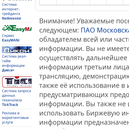
Система
интернет-
трейдинга
Внимание! Уважаемые посе
NetInvestor
следующем:
ПАО Московск
Сервис
обладателем всей или час
EasyMANi
информации. Вы не имеете
осуществлять дальнейшее
Система реал-
тайм
информации третьим лицам
информации
Дикси+
трансляцию, демонстрацию
также её использование в 
Система запроса
предусматривающих предо
данных
теханализа
информации. Вы также не 
TickTrack
использовать Биржевую и
Реклама и
маркетинговые
информации предназначен
услуги