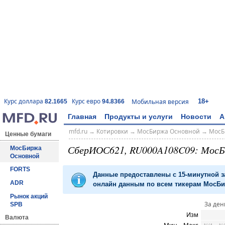
18+
Курс доллара
Курс евро
Мобильная версия
82.1665
94.8366
Главная
Продукты и услуги
Новости
А
mfd.ru
→
Котировки
→
МосБиржа Основной
→
МосБ
Ценные бумаги
СберИОС621, RU000A108C09: МосБ
МосБиржа
Основной
FORTS
Данные предоставлены с 15-минутной 
ADR
онлайн данным по всем тикерам МосБир
Рынок акций
За ден
SPB
Изм
Валюта