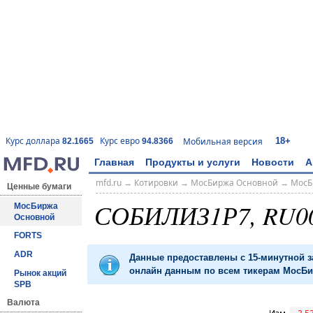
18+
Курс доллара
Курс евро
Мобильная версия
82.1665
94.8366
Главная
Продукты и услуги
Новости
А
mfd.ru
→
Котировки
→
МосБиржа Основной
→
МосБ
Ценные бумаги
СОБИЛИЗ1Р7, RU00
МосБиржа
Основной
FORTS
ADR
Данные предоставлены с 15-минутной 
онлайн данным по всем тикерам МосБир
Рынок акций
SPB
Валюта