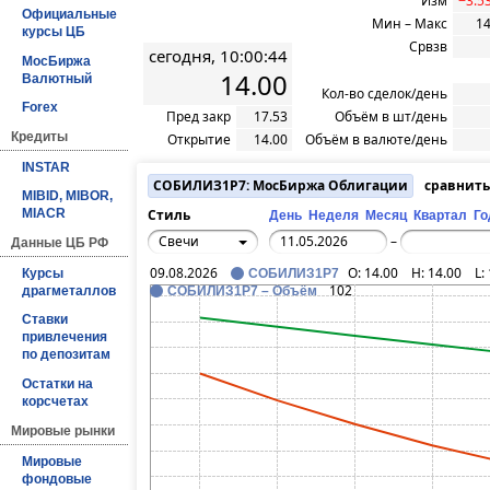
Изм
−3.5
Официальные
Мин – Макс
14
курсы ЦБ
Срвзв
сегодня, 10:00:44
МосБиржа
14.00
Валютный
Кол-во сделок/день
Forex
Пред закр
17.53
Объём в шт/день
Кредиты
Открытие
14.00
Объём в валюте/день
INSTAR
СОБИЛИЗ1Р7: МосБиржа Облигации
сравнить
MIBID, MIBOR,
Стиль
MIACR
День
Неделя
Месяц
Квартал
Го
Свечи
–
Данные ЦБ РФ
09.08.2026
O:
14.00
H:
14.00
L:
Курсы
СОБИЛИЗ1Р7
102
драгметаллов
СОБИЛИЗ1Р7 – Объём
Ставки
привлечения
по депозитам
Остатки на
корсчетах
Мировые рынки
Мировые
фондовые