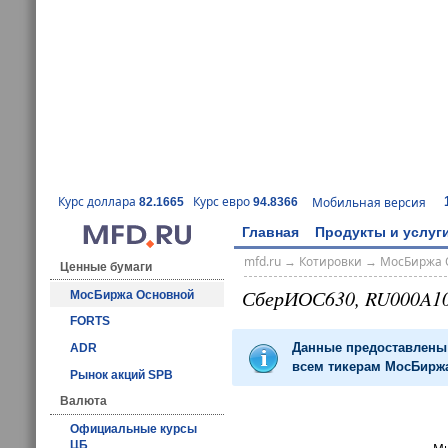
Курс доллара
Курс евро
Мобильная версия
82.1665
94.8366
Главная
Продукты и услуг
mfd.ru
→
Котировки
→
МосБиржа 
Ценные бумаги
СберИОС630, RU000A1
МосБиржа Основной
FORTS
Данные предоставлены 
ADR
всем тикерам МосБиржа
Рынок акций SPB
Валюта
Официальные курсы
ЦБ