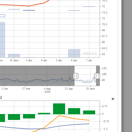
||
||
32
×