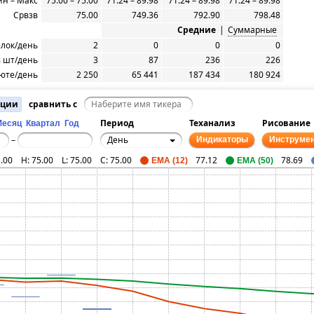
н – Макс
75.00 – 75.00
71.24 – 89.98
71.24 – 89.98
71.24 – 89.98
Срвзв
75.00
749.36
792.90
798.48
Средние
|
Суммарные
елок/день
2
0
0
0
 шт/день
3
87
236
226
юте/день
2 250
65 441
187 434
180 924
ации
сравнить с
Период
Теханализ
Рисование
Месяц
Квартал
Год
День
–
Индикаторы
Инструме
.00
H:
75.00
L:
75.00
C:
75.00
77.12
78.69
EMA (12)
EMA (50)