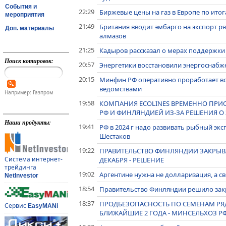
События и
22:29
Биржевые цены на газ в Европе по итог
мероприятия
21:49
Британия вводит эмбарго на экспорт р
Доп. материалы
алмазов
21:25
Кадыров рассказал о мерах поддержки 
Поиск котировок:
20:57
Энергетики восстановили энергоснабж
20:15
Минфин РФ оперативно проработает во
ведомствами
Например: Газпром
19:58
КОМПАНИЯ ECOLINES ВРЕМЕННО ПРИ
РФ И ФИНЛЯНДИЕЙ ИЗ-ЗА РЕШЕНИЯ О
Наши продукты:
19:41
РФ в 2024 г надо развивать рыбный экс
Шестаков
19:22
ПРАВИТЕЛЬСТВО ФИНЛЯНДИИ ЗАКРЫВАЕ
Система интернет-
ДЕКАБРЯ - РЕШЕНИЕ
трейдинга
19:02
Аргентине нужна не долларизация, а св
NetInvestor
18:54
Правительство Финляндии решило закр
18:37
ПРОДБЕЗОПАСНОСТЬ ПО СЕМЕНАМ РЯД
Сервис
EasyMANi
БЛИЖАЙШИЕ 2 ГОДА - МИНСЕЛЬХОЗ Р