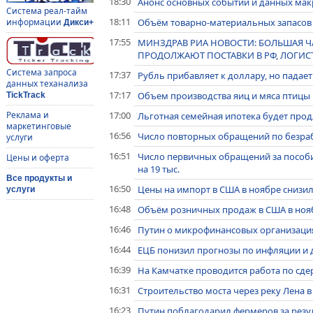
18:30
Анонс основных событий и данных макр
Система реал-тайм
18:11
Объём товарно-материальных запасов 
информации
Дикси+
17:55
МИНЗДРАВ РИА НОВОСТИ: БОЛЬШАЯ 
ПРОДОЛЖАЮТ ПОСТАВКИ В РФ, ЛОГИ
Система запроса
17:37
Рубль прибавляет к доллару, но падает
данных теханализа
17:17
Объем производства яиц и мяса птицы 
TickTrack
17:00
Реклама и
Льготная семейная ипотека будет прод
маркетинговые
16:56
Число повторных обращений по безраб
услуги
16:51
Число первичных обращений за пособи
Цены и оферта
на 19 тыс.
Все продукты и
16:50
Цены на импорт в США в ноябре снизили
услуги
16:48
Объём розничных продаж в США в нояб
16:46
Путин о микрофинансовых организациях
16:44
ЕЦБ понизил прогнозы по инфляции и д
16:39
На Камчатке проводится работа по сде
16:31
Строительство моста через реку Лена в
16:23
Путин поблагодарил фермеров за резул