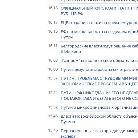
16:18
ОФИЦИАЛЬНЫЙ КУРС ЮАНЯ НА ПЯТНИЦУ - 
РУБ - ЦБ РФ
16:17
ЕЦБ сохранил ставки на прежнем уров
16:15
РФ в теме поставок газа не делала и н
Путин
16:11
Белгородские власти ждут решение ка
Шебекино
16:03
"Газпром" выполняет свои обязательств
16:00
Путин: результаты работы с/х отрасл
15:57
ПУТИН: ПРОБЛЕМА С ТРУДОВЫМИ МИГ
ЭКОНОМИЧЕСКИЕ ПРОБЛЕМЫ В УЩЕР
15:54
ПУТИН: РФ НИКОГДА НИЧЕГО НЕ ДЕЛ
ПОСТАВОК ГАЗА И ДЕЛАТЬ ЭТОГО НЕ С
15:52
Путин о микрофинансовых организация
15:46
Власти Новосибирской области объясни
Путина
15:40
Первостепенные факторы для динамики
эксперт