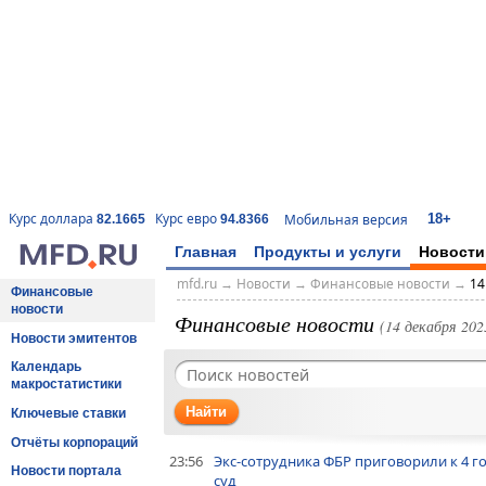
18+
Курс доллара
Курс евро
Мобильная версия
82.1665
94.8366
Главная
Продукты и услуги
Новости
mfd.ru
→
Новости
→
Финансовые новости
→
14
Финансовые
новости
Финансовые новости
(14 декабря 2023
Новости эмитентов
Календарь
макростатистики
Найти
Ключевые ставки
Отчёты корпораций
23:56
Экс-сотрудника ФБР приговорили к 4 г
Новости портала
суд