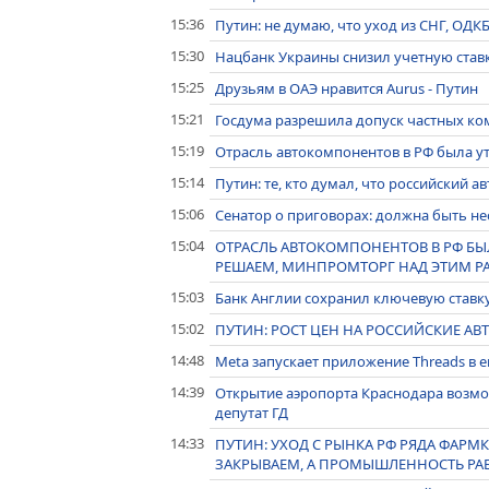
15:36
Путин: не думаю, что уход из СНГ, ОДК
15:30
Нацбанк Украины снизил учетную ставк
15:25
Друзьям в ОАЭ нравится Aurus - Путин
15:21
Госдума разрешила допуск частных ко
15:19
Отрасль автокомпонентов в РФ была ут
15:14
Путин: те, кто думал, что российский 
15:06
Сенатор о приговорах: должна быть н
15:04
ОТРАСЛЬ АВТОКОМПОНЕНТОВ В РФ БЫЛ
РЕШАЕМ, МИНПРОМТОРГ НАД ЭТИМ РА
15:03
Банк Англии сохранил ключевую ставку
15:02
ПУТИН: РОСТ ЦЕН НА РОССИЙСКИЕ АВТ
14:48
Meta запускает приложение Threads в 
14:39
Открытие аэропорта Краснодара возмо
депутат ГД
14:33
ПУТИН: УХОД С РЫНКА РФ РЯДА ФАРМ
ЗАКРЫВАЕМ, А ПРОМЫШЛЕННОСТЬ РАБ