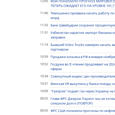
12:00
МЭА ПОНИЗИЛО ПРОГНОЗ МИРОВОГО СПР
ТЕПЕРЬ ОЖИДАЕТ ЕГО НА УРОВНЕ 101,7
11:46
Тимошенко призвала начать работу по 
млрд
11:33
Банк Швейцарии сохранил процентную 
11:31
Узбекистан нарастил импорт бензина и
заправок
11:14
Бывший Volvo Trucks намерен начать 
партнером
10:59
Продажи коньяка в РФ в январе-ноябре
10:52
Госдума во II чтении продлевает на 202
сферах
10:34
Совокупный индекс цен производителе
10:31
Финская VR выкупила у банка поезда, х
10:09
"Газпром" подает газ через Украину на 
09:55
Глава ФРС Джером Пауэлл: мы не хотим
слишком долго (ПОВТОР)
09:55
ФРС США понизила прогнозы по инфляц