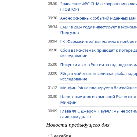
09:50
Заявление ФРС США о сохранении ключе
(ПОВТОР)
09:30
Анонс основных событий и данных макр
08:34
ЕАБР в 2024 году инвестирует в эконом
Подгузов
08:04
ГК "Фармасинтез" выплатила в ноябре 
06:30
Сбои в IT-системах приводят к потере 
исследование
05:00
Покупки лыж в России за год подскочил
03:00
Яйца в майонезе и заливная рыба подо
исследование
01:12
Минфин РФ не планирует в ближайшее
00:30
Налоговые долги компаний РФ по итогам 
Минфин
00:09
Глава ФРС Джером Пауэлл: мы не хотим
слишком долго
Новости предыдущего дня
13 декабря