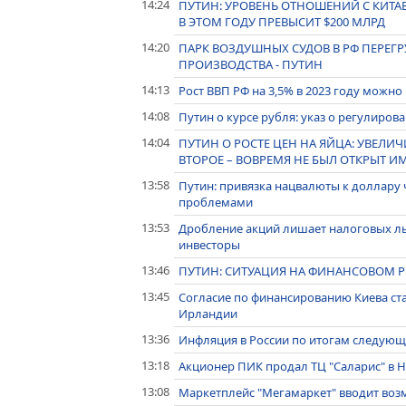
14:24
ПУТИН: УРОВЕНЬ ОТНОШЕНИЙ С КИТА
В ЭТОМ ГОДУ ПРЕВЫСИТ $200 МЛРД
14:20
ПАРК ВОЗДУШНЫХ СУДОВ В РФ ПЕРЕ
ПРОИЗВОДСТВА - ПУТИН
14:13
Рост ВВП РФ на 3,5% в 2023 году можно
14:08
Путин о курсе рубля: указ о регулиро
14:04
ПУТИН О РОСТЕ ЦЕН НА ЯЙЦА: УВЕЛИЧ
ВТОРОЕ – ВОВРЕМЯ НЕ БЫЛ ОТКРЫТ И
13:58
Путин: привязка нацвалюты к доллару
проблемами
13:53
Дробление акций лишает налоговых ль
инвесторы
13:46
ПУТИН: СИТУАЦИЯ НА ФИНАНСОВОМ Р
13:45
Согласие по финансированию Киева ста
Ирландии
13:36
Инфляция в России по итогам следующег
13:18
Акционер ПИК продал ТЦ "Саларис" в 
13:08
Маркетплейс "Мегамаркет" вводит во