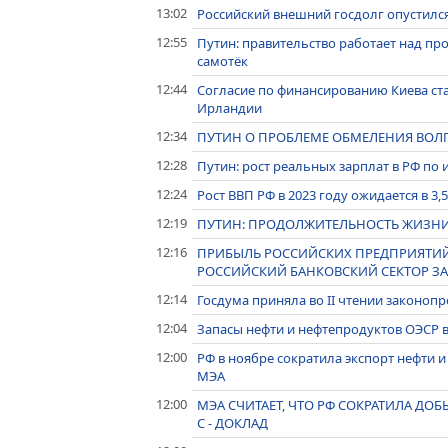
13:02
Российский внешний госдолг опустился
12:55
Путин: правительство работает над пр
самотёк
12:44
Согласие по финансированию Киева ста
Ирландии
12:34
ПУТИН О ПРОБЛЕМЕ ОБМЕЛЕНИЯ ВОЛГ
12:28
Путин: рост реальных зарплат в РФ по 
12:24
Рост ВВП РФ в 2023 году ожидается в 3
12:19
ПУТИН: ПРОДОЛЖИТЕЛЬНОСТЬ ЖИЗНИ В 
12:16
ПРИБЫЛЬ РОССИЙСКИХ ПРЕДПРИЯТИЙ В
РОССИЙСКИЙ БАНКОВСКИЙ СЕКТОР ЗАР
12:14
Госдума приняла во II чтении законоп
12:04
Запасы нефти и нефтепродуктов ОЭСР в
12:00
РФ в ноябре сократила экспорт нефти и н
МЭА
12:00
МЭА СЧИТАЕТ, ЧТО РФ СОКРАТИЛА ДОБЫЧ
С - ДОКЛАД