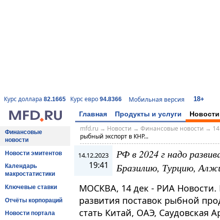
18+
Курс доллара
Курс евро
Мобильная версия
82.1665
94.8366
Главная
Продукты и услуги
Новости
mfd.ru
→
Новости
→
Финансовые новости
→
14
Финансовые
рыбный экспорт в КНР...
новости
РФ в 2024 г надо разви
Новости эмитентов
14.12.2023
19:41
Бразилию, Турцию, Алж
Календарь
макростатистики
МОСКВА, 14 дек - РИА Новости
Ключевые ставки
развития поставок рыбной про
Отчёты корпораций
стать Китай, ОАЭ, Саудовская А
Новости портала