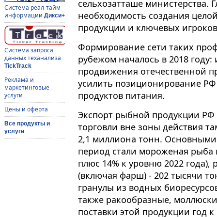
сельхозатташе министерства. Гл
Система реал-тайм
необходимость создания цело
информации
Дикси+
продукции и ключевых игроков 
Формирование сети таких проф
Система запроса
рубежом началось в 2018 году:
данных теханализа
TickTrack
продвижения отечественной пр
Реклама и
усилить позиционирование РФ
маркетинговые
продуктов питания.
услуги
Цены и оферта
Экспорт рыбной продукции РФ за
Все продукты и
торговли вне зоны действия там
услуги
2,1 миллиона тонн. Основными
период стали мороженая рыба 
плюс 14% к уровню 2022 года),
(включая фарш) - 202 тысячи т
гранулы из водных биоресурсов 
также ракообразные, моллюски
поставки этой продукции год к 