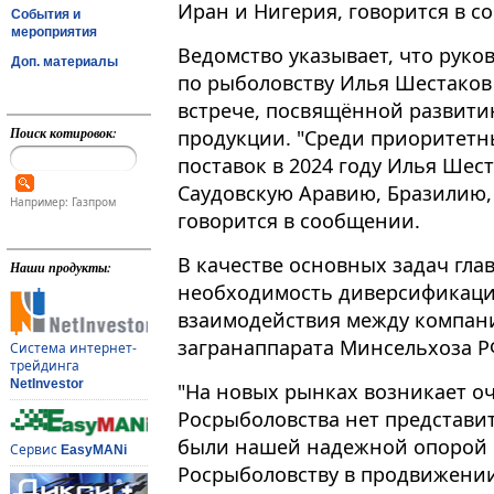
Иран и Нигерия, говорится в 
События и
мероприятия
Ведомство указывает, что руко
Доп. материалы
по рыболовству Илья Шестаков
встрече, посвящённой развити
Поиск котировок:
продукции​​​. "Среди приорите
поставок в 2024 году Илья Шест
Саудовскую Аравию, Бразилию, 
Например: Газпром
говорится в сообщении.
В качестве основных задач гла
Наши продукты:
необходимость диверсификаци
взаимодействия между компан
загранаппарата Минсельхоза Р
Система интернет-
трейдинга
NetInvestor
"На новых рынках возникает оче
Росрыболовства нет представит
были нашей надежной опорой и
Сервис
EasyMANi
Росрыболовству в продвижении 