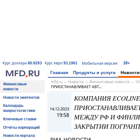
18+
Курс доллара
Курс евро
Мобильная версия
80.9293
93.1901
Главная
Продукты и услуги
Новости
mfd.ru
→
Новости
→
Финансовые новости
→
14
Финансовые
ПРИОСТАНАВЛИВАЕТ АВТ...
новости
КОМПАНИЯ ECOLINE
Новости эмитентов
ПРИОСТАНАВЛИВАЕ
Календарь
14.12.2023
макростатистики
19:58
МЕЖДУ РФ И ФИНЛЯ
Ключевые ставки
ЗАКРЫТИИ ПОГРАНП
Отчёты корпораций
Новости портала
РИА НОВОСТИ