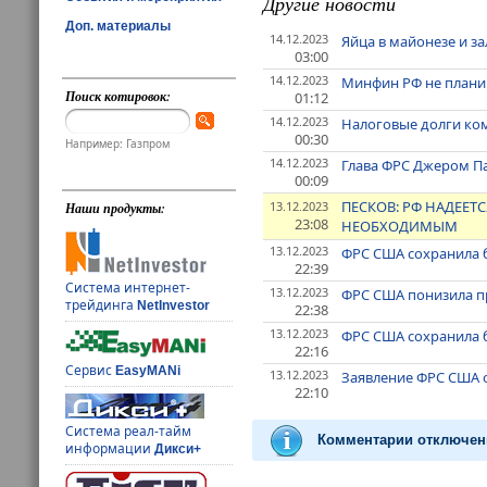
Другие новости
Доп. материалы
14.12.2023
Яйца в майонезе и з
03:00
14.12.2023
Минфин РФ не плани
Поиск котировок:
01:12
14.12.2023
Налоговые долги комп
00:30
Например: Газпром
14.12.2023
Глава ФРС Джером Па
00:09
ПЕСКОВ: РФ НАДЕЕТС
13.12.2023
Наши продукты:
23:08
НЕОБХОДИМЫМ
13.12.2023
ФРС США сохранила б
22:39
Система интернет-
13.12.2023
ФРС США понизила п
трейдинга
NetInvestor
22:38
13.12.2023
ФРС США сохранила б
22:16
Сервис
EasyMANi
13.12.2023
Заявление ФРС США о
22:10
Система реал-тайм
Комментарии отключен
информации
Дикси+