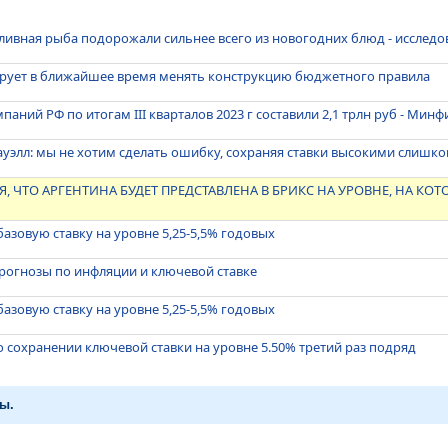
аливная рыба подорожали сильнее всего из новогодних блюд - исслед
рует в ближайшее время менять конструкцию бюджетного правила
аний РФ по итогам III кварталов 2023 г составили 2,1 трлн руб - Минф
уэлл: мы не хотим сделать ошибку, сохраняя ставки высокими слишк
Я, ЧТО АРГЕНТИНА БУДЕТ ПРЕДСТАВЛЕНА В БРИКС НА УРОВНЕ, НА КО
азовую ставку на уровне 5,25-5,5% годовых
рогнозы по инфляции и ключевой ставке
азовую ставку на уровне 5,25-5,5% годовых
 сохранении ключевой ставки на уровне 5.50% третий раз подряд
ы.