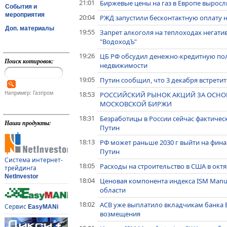
21:01
Биржевые цены на газ в Европе выросли
События и
мероприятия
20:04
РЖД запустили бесконтактную оплату 
Доп. материалы
19:55
Запрет алкоголя на теплоходах негатив
"ВодоходЪ"
19:26
ЦБ РФ обсудил денежно-кредитную поли
Поиск котировок:
недвижимости
19:05
Путин сообщил, что 3 декабря встрети
Например: Газпром
18:53
РОССИЙСКИЙ РЫНОК АКЦИЙ ЗА ОСНОВ
МОСКОВСКОЙ БИРЖИ
18:31
Безработицы в России сейчас фактическ
Наши продукты:
Путин
18:13
РФ может раньше 2030 г выйти на фина
Путин
Система интернет-
18:05
Расходы на строительство в США в окт
трейдинга
NetInvestor
18:04
Ценовая компонента индекса ISM Manu
области
18:02
АСВ уже выплатило вкладчикам банка Б
Сервис
EasyMANi
возмещения