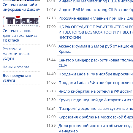
18:01
Индекс ISM Manufacturing США в нояб
Система реал-тайм
17:49
Индекс PMI Manufacturing США за ноя
информации
Дикси+
17:13
Россияне назвали главные причины для
17:00
ЦБ РФ ОБСУДИТ С ПРАВИТЕЛЬСТВОМ 
Система запроса
ИНВЕСТОРОВ ВОЗМОЖНОСТИ ИНВЕСТИ
данных теханализа
ЧИСТЮХИН
TickTrack
16:08
Аксенов: сумма в 2 млрд руб от нацио
Реклама и
Крыма
маркетинговые
услуги
15:44
Сенатор Сандерс раскритиковал "полн
США
Цены и оферта
14:40
Продажи Lada в РФ в ноябре выросли на 
Все продукты и
услуги
14:05
Продажи Lada в РФ в ноябре выросли на 
13:13
Число кибератак на ритейл в РФ достига
12:30
Круиз, не дошедший до Антарктики из-з
12:24
"Газпром" досрочно вывел суточные по
12:09
Курс юаня к рублю на Московской бир
11:39
Доля рыночной ипотеки в объеме выдачи
менеджер