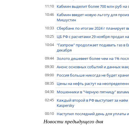
11:10
Кабмин выделит более 700 млн руб на
10:46
Кабмин введет новую льготу для прои
Мишустин
10:33
Сбербанк по итогам 2024 г планирует в
10:25
ЦБ РФ с расчетами 29 ноября продал н
10:04
"Газпром" продолжает подавать газ в Е
декабря
09:44
Золото дешевеет более чем на 1% посл
09:30
Анонс основных событий и данных макр
09:00
Россия больше никогда не будет хранить
08:35
Цены на нефть растут на неопределен
04:30
Мошенники в "Черную пятницу" взламыв
02:45
Каждый второй в РФ выступает за наё
Kaspersky
00:10
Наступил последний день для уплаты 
Новости предыдущего дня