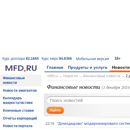
18+
Курс доллара
Курс евро
Мобильная версия
82.1665
94.8366
Главная
Продукты и услуги
Новости
mfd.ru
→
Новости
→
Финансовые новости
→
2 
Финансовые
новости
Финансовые новости
(2 декабря 2024 
Новости эмитентов
Календарь
макростатистики
Найти
Ключевые ставки
Отчёты корпораций
22:16
"Домодедово" модернизировало систе
Новости портала