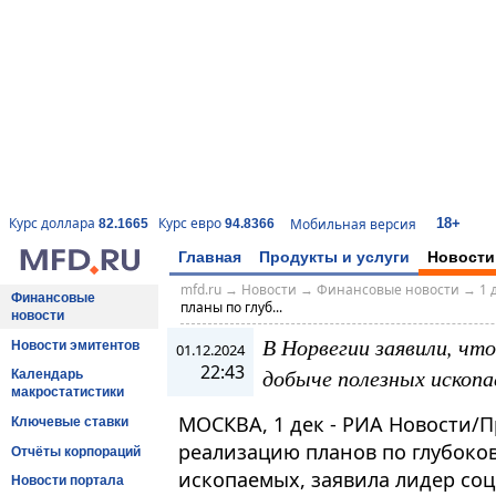
18+
Курс доллара
Курс евро
Мобильная версия
82.1665
94.8366
Главная
Продукты и услуги
Новости
mfd.ru
→
Новости
→
Финансовые новости
→
1 
Финансовые
планы по глуб...
новости
В Норвегии заявили, чт
Новости эмитентов
01.12.2024
22:43
добыче полезных ископ
Календарь
макростатистики
МОСКВА, 1 дек - РИА Новости/П
Ключевые ставки
реализацию планов по глубоко
Отчёты корпораций
ископаемых, заявила лидер со
Новости портала