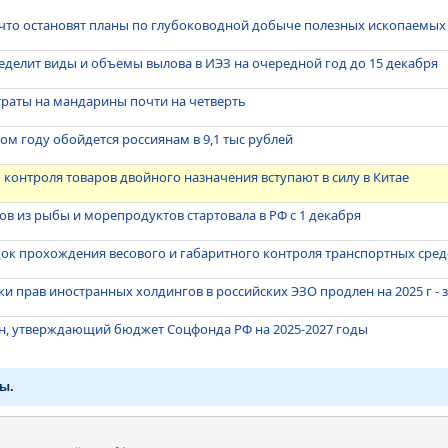
 что остановят планы по глубоководной добыче полезных ископаемых
делит виды и объемы вылова в ИЭЗ на очередной год до 15 декабря
траты на мандарины почти на четверть
ом году обойдется россиянам в 9,1 тыс рублей
 контроля товаров двойного назначения вступают в силу в Китае
в из рыбы и морепродуктов стартовала в РФ с 1 декабря
ок прохождения весового и габаритного контроля транспортных сред
и прав иностранных холдингов в российских ЭЗО продлен на 2025 г - 
он, утверждающий бюджет Соцфонда РФ на 2025-2027 годы
ы.