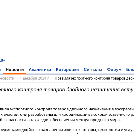
18+
и
Новости
Аналитика
Котировки
Сигналы
Форум
Бло
новости
→
1 декабря 2024 г.
→
Правила экспортного контроля товаров двойн
ртного контроля товаров двойного назначения всту
авила экспортного контроля товаров двойного назначения в воскресен
ых властей, они разработаны для координации высококачественного ра
безопасности, а также для обеспечения международного мира.
предметами двойного назначения являются товары, технологии и услуг