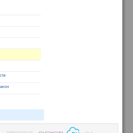
ств
закон