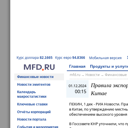
Курс доллара
Курс евро
Мобильная версия
82.1665
94.8366
Главная
Продукты и услуг
mfd.ru
→
Новости
→
Финансовые 
Финансовые новости
Правила экспо
Новости эмитентов
01.12.2024
00:15
Китае
Календарь
макростатистики
ПЕКИН, 1 дек - РИА Новости. Пр
Ключевые ставки
в Китае, по утверждению местн
Отчёты корпораций
обеспечением высокого уровня 
Новости портала
В Госсовете КНР уточнили, что 
События и мероприятия