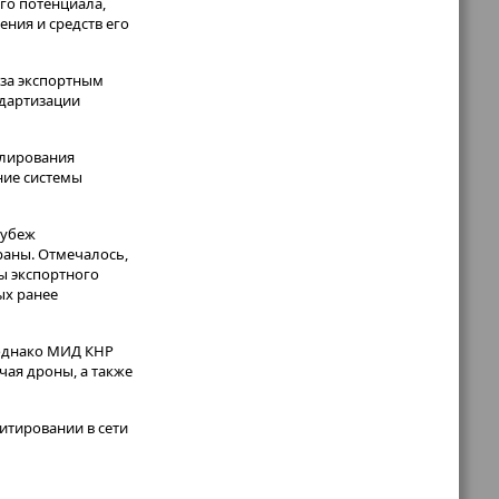
го потенциала,
ния и средств его
за экспортным
ндартизации
улирования
ние системы
рубеж
раны. Отмечалось,
ы экспортного
ых ранее
 однако МИД КНР
чая дроны, а также
итировании в сети