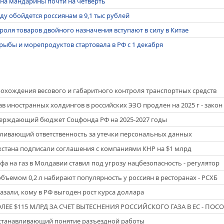
 на мандарины почти на четверть
ду обойдется россиянам в 9,1 тыс рублей
роля товаров двойного назначения вступают в силу в Китае
рыбы и морепродуктов стартовала в РФ с 1 декабря
охождения весового и габаритного контроля транспортных средств
в иностранных холдингов в российских ЭЗО продлен на 2025 г - закон
тверждающий бюджет Соцфонда РФ на 2025-2027 годы
иливающий ответственность за утечки персональных данных
хстана подписали соглашения с компаниями КНР на $1 млрд
а на газ в Молдавии ставил под угрозу нацбезопасность - регулятор
бъемом 0,2 л набирают популярность у россиян в ресторанах - РСХБ
азали, кому в РФ выгоден рост курса доллара
ЛЕЕ $115 МЛРД ЗА СЧЕТ ВЫТЕСНЕНИЯ РОССИЙСКОГО ГАЗА В ЕС - ПОС
 устанавливающий понятие разъездной работы