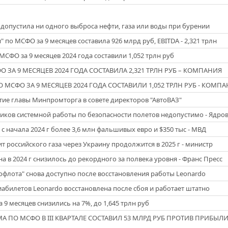
е допустила ни одного выброса нефти, газа или воды при бурении
 по МСФО за 9 месяцев составила 926 млрд руб, EBITDA - 2,321 трлн
МСФО за 9 месяцев 2024 года составили 1,052 трлн руб
 ЗА 9 МЕСЯЦЕВ 2024 ГОДА СОСТАВИЛА 2,321 ТРЛН РУБ – КОМПАНИЯ
 МСФО ЗА 9 МЕСЯЦЕВ 2024 ГОДА СОСТАВИЛИ 1,052 ТРЛН РУБ - КОМП
ие главы Минпромторга в совете директоров "АвтоВАЗ"
чиков системной работы по безопасности полетов недопустимо - Ядро
с начала 2024 г более 3,6 млн фальшивых евро и $350 тыс - МВД
ит российского газа через Украину продолжится в 2025 г - министр
 в 2024 г снизилось до рекордного за полвека уровня - Франс Пресс
флота" снова доступно после восстановления работы Leonardo
абилетов Leonardo восстановлена после сбоя и работает штатно
 9 месяцев снизились на 7%, до 1,645 трлн руб
 ПО МСФО В III КВАРТАЛЕ СОСТАВИЛ 53 МЛРД РУБ ПРОТИВ ПРИБЫЛИ