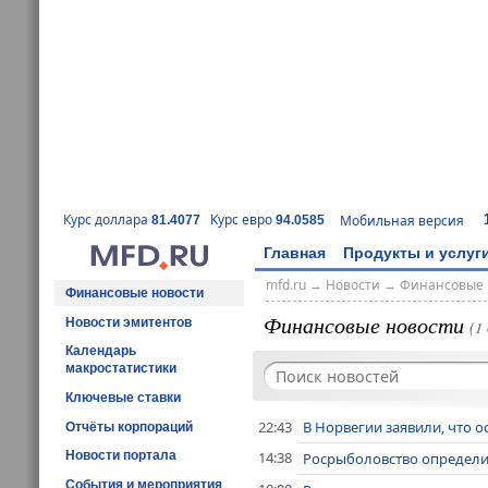
Курс доллара
Курс евро
Мобильная версия
81.4077
94.0585
Главная
Продукты и услуг
mfd.ru
→
Новости
→
Финансовые 
Финансовые новости
Финансовые новости
Новости эмитентов
(1
Календарь
макростатистики
Ключевые ставки
22:43
В Норвегии заявили, что 
Отчёты корпораций
14:38
Новости портала
Росрыболовство определит
События и мероприятия