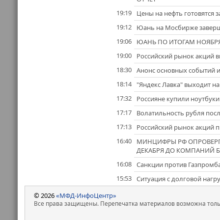
19:19
Цены на нефть готовятся 
19:12
Юань на Мосбирже заверши
19:06
ЮАНЬ ПО ИТОГАМ НОЯБРЯ
19:00
Российский рынок акций вы
18:30
Анонс основных событий и
18:14
"Яндекс Лавка" выходит на
17:32
Россияне купили ноутбуки
17:17
Волатильность рубля посл
17:13
Российский рынок акций 
16:40
МИНЦИФРЫ РФ ОПРОВЕРГЛ
ДЕКАБРЯ ДО КОМПАНИЙ Б
16:08
Санкции против Газпромба
15:53
Ситуация с долговой нагр
© 2026
«МФД-ИнфоЦентр»
Все права защищены. Перепечатка материалов возможна только