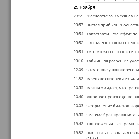
29 ноября
23:59
"Роснефть" за 9 месяцев н
23:57
Чистая прибыль "Роснефти"
23:54
Капзатраты "Роснефти" по 
23:52
EBITDA РОСНЕФТИ ПО МСФО
23:51
КАПЗАТРАТЫ РОСНЕФТИ ПО
23:10
Кабмин РФ разрешил участ
22:09
Отсутствие у авиаперевоз
21:32
Турецкие силовики изъяли 
20:55
Турция ожидает, что транз
20:40
Мировое производство вина
20:03
Оформление билетов "Аэро
19:55
Система бронирования ави
19:42
Капвложения "Газпрома" за
19:32
ЧИСТЫЙ УБЫТОК ГАЗПРОМА
ОТЧЕТ