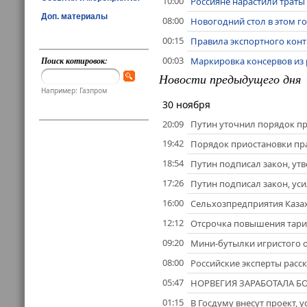
10:00
Россияне нарастили траты
Доп. материалы
08:00
Новогодний стол в этом го
00:15
Правила экспортного конт
00:03
Маркировка консервов из 
Поиск котировок:
Новости предыдущего дня
Например: Газпром
30 ноября
20:09
Путин уточнил порядок пр
19:42
Порядок приостановки пра
18:54
Путин подписал закон, у
17:26
Путин подписал закон, ус
16:00
Сельхозпредприятия Каза
12:12
Отсрочка повышения тариф
09:20
Мини-бутылки игристого о
08:00
Российские эксперты расск
05:47
НОРВЕГИЯ ЗАРАБОТАЛА БО
01:15
В Госдуму внесут проект,