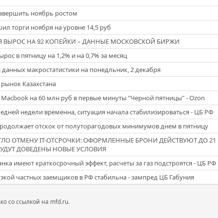
завершить ноябрь ростом
л торги ноября на уровне 14,5 руб
 ВЫРОС НА 92 КОПЕЙКИ – ДАННЫЕ МОСКОВСКОЙ БИРЖИ
рос в пятницу на 1,2% и на 0,7% за месяц
 данных макростатистики на понедльник, 2 декабря
 рынок Казахстана
 Macbook на 60 млн руб в первые минуты "Черной пятницы" - Ozon
едней недели временна, ситуация начала стабилизироваться - ЦБ РФ
продолжает отскок от полуторагодовых минимумов днем в пятницу
О ОТМЕНУ IT-ОТСРОЧКИ: ОФОРМЛЕННЫЕ БРОНИ ДЕЙСТВУЮТ ДО 21 М
УДУТ ДОВЕДЕНЫ НОВЫЕ УСЛОВИЯ
нка имеют краткосрочный эффект, расчеты за газ подстроятся - ЦБ РФ
узкой частных заемщиков в РФ стабильна - зампред ЦБ Габуния
 со ссылкой на mfd.ru.