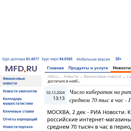
18+
Курс доллара
Курс евро
Мобильная версия
81.4077
94.0585
Главная
Продукты и услуги
Новости
mfd.ru
→
Новости
→
Финансовые новости
→
2 
Финансовые
достигало в нояб...
новости
Число кибератак на рит
Новости эмитентов
02.12.2024
13:13
среднем 70 тыс в час - 
Календарь
макростатистики
МОСКВА, 2 дек - РИА Новости. 
Ключевые ставки
российские интернет-магазины
Отчёты корпораций
среднем 70 тысяч в час в пери
Новости портала