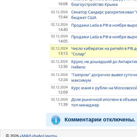
16:08
благоустройство Крыма
Сенатор Сандерс раскритиковал 
02.12.2024
15:44
бюджет США
02.12.2024
Продажи Lada в РФ в ноябре выросл
14:40
02.12.2024
Продажи Lada в РФ в ноябре выросл
14:05
Число кибератак на ритейл в РФ до
02.12.2024
13:13
"Солар"
Круиз, не дошедший до Антарктик
02.12.2024
12:30
Hellenic
"Газпром" досрочно вывел суточны
02.12.2024
12:24
максимум
02.12.2024
Курс юаня к рублю на Московско
12:09
Доля рыночной ипотеки в объеме 
02.12.2024
11:39
топ-менеджер
Комментарии отключены.
© 2026
«МФД-ИнфоЦентр»