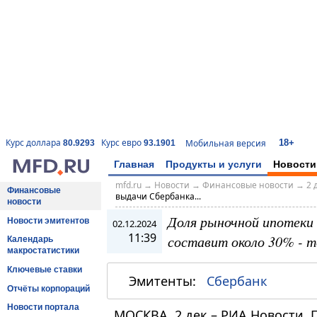
18+
Курс доллара
Курс евро
Мобильная версия
80.9293
93.1901
Главная
Продукты и услуги
Новости
mfd.ru
→
Новости
→
Финансовые новости
→
2 
Финансовые
выдачи Сбербанка...
новости
Доля рыночной ипотеки 
Новости эмитентов
02.12.2024
11:39
составит около 30% - 
Календарь
макростатистики
Ключевые ставки
Эмитенты:
Сбербанк
Отчёты корпораций
Новости портала
МОСКВА, 2 дек – РИА Новости. П