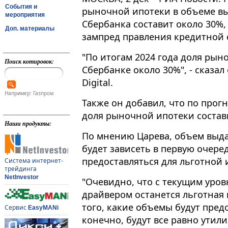
События и
рыночной ипотеки в объеме в
мероприятия
Сбербанка составит около 30%
Доп. материалы
зампред правления кредитной 
"По итогам 2024 года доля рын
Поиск котировок:
Сбербанке около 30%", - сказал
Digital​​​.
Например: Газпром
Также он добавил, что по прог
доля рыночной ипотеки состав
Наши продукты:
По мнению Царева, объем выда
будет зависеть в первую очере
предоставляться для льготной 
Система интернет-
трейдинга
NetInvestor
"Очевидно, что с текущим уро
драйвером останется льготная 
того, какие объемы будут предо
Сервис
EasyMANi
конечно, будут все равно утили