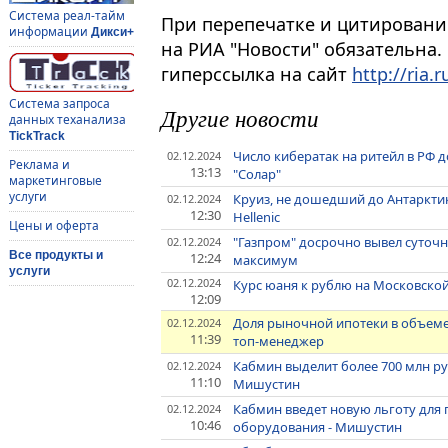
Система реал-тайм
При перепечатке и цитировани
информации
Дикси+
на РИА "Новости" обязательна.
гиперссылка на сайт
http://ria.r
Система запроса
Другие новости
данных теханализа
TickTrack
Число кибератак на ритейл в РФ до
02.12.2024
Реклама и
13:13
"Солар"
маркетинговые
услуги
Круиз, не дошедший до Антарктик
02.12.2024
12:30
Hellenic
Цены и оферта
"Газпром" досрочно вывел суточны
02.12.2024
Все продукты и
12:24
максимум
услуги
02.12.2024
Курс юаня к рублю на Московско
12:09
Доля рыночной ипотеки в объеме 
02.12.2024
11:39
топ-менеджер
Кабмин выделит более 700 млн ру
02.12.2024
11:10
Мишустин
Кабмин введет новую льготу для
02.12.2024
10:46
оборудования - Мишустин