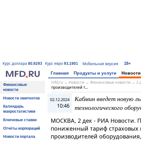
18+
Курс доллара
Курс евро
Мобильная версия
80.9293
93.1901
Главная
Продукты и услуги
Новости
mfd.ru
→
Новости
→
Финансовые новости
→
2 
Финансовые
производителей т...
новости
Кабмин введет новую ль
Новости эмитентов
02.12.2024
10:46
технологического обор
Календарь
макростатистики
МОСКВА, 2 дек - РИА Новости. 
Ключевые ставки
пониженный тариф страховых в
Отчёты корпораций
производителей оборудования,
Новости портала