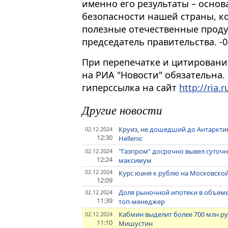
именно его результаты – осно
безопасности нашей страны, ко
полезные отечественные проду
председатель правительства. -0
При перепечатке и цитировани
на РИА "Новости" обязательна.
гиперссылка на сайт
http://ria.r
Другие новости
Круиз, не дошедший до Антарктик
02.12.2024
12:30
Hellenic
"Газпром" досрочно вывел суточны
02.12.2024
12:24
максимум
02.12.2024
Курс юаня к рублю на Московско
12:09
Доля рыночной ипотеки в объеме 
02.12.2024
11:39
топ-менеджер
Кабмин выделит более 700 млн ру
02.12.2024
11:10
Мишустин