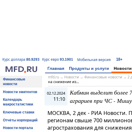
18+
Курс доллара
Курс евро
Мобильная версия
80.9293
93.1901
Главная
Продукты и услуги
Новости
mfd.ru
→
Новости
→
Финансовые новости
→
2 
Финансовые
на снижение из...
новости
Кабмин выделит более 7
Новости эмитентов
02.12.2024
11:10
аграриев при ЧС - Миш
Календарь
макростатистики
МОСКВА, 2 дек - РИА Новости. 
Ключевые ставки
регионам свыше 700 миллионов
Отчёты корпораций
агрострахования для снижения
Новости портала