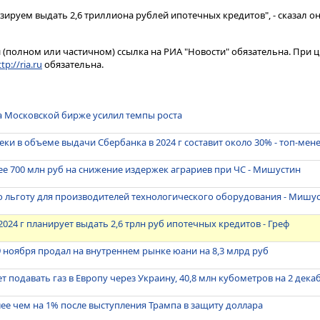
ируем выдать 2,6 триллиона рублей ипотечных кредитов", - сказал он D
(полном или частичном) ссылка на РИА "Новости" обязательна. При ц
tp://ria.ru
обязательна.
а Московской бирже усилил темпы роста
ки в объеме выдачи Сбербанка в 2024 г составит около 30% - топ-ме
е 700 млн руб на снижение издержек аграриев при ЧС - Мишустин
ю льготу для производителей технологического оборудования - Мишу
024 г планирует выдать 2,6 трлн руб ипотечных кредитов - Греф
9 ноября продал на внутреннем рынке юани на 8,3 млрд руб
 подавать газ в Европу через Украину, 40,8 млн кубометров на 2 дека
ее чем на 1% после выступления Трампа в защиту доллара