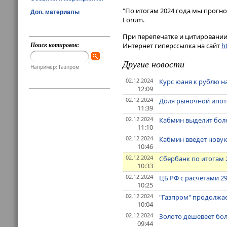
"По итогам 2024 года мы прогноз
Доп. материалы
Forum​​​.
При перепечатке и цитировании 
Поиск котировок:
Интернет гиперссылка на сайт
ht
Другие новости
Например: Газпром
02.12.2024
Курс юаня к рублю н
12:09
02.12.2024
Доля рыночной ипоте
11:39
02.12.2024
Кабмин выделит боле
11:10
02.12.2024
Кабмин введет нову
10:46
02.12.2024
Сбербанк по итогам 2
10:33
02.12.2024
ЦБ РФ с расчетами 2
10:25
02.12.2024
"Газпром" продолжает
10:04
02.12.2024
Золото дешевеет бол
09:44