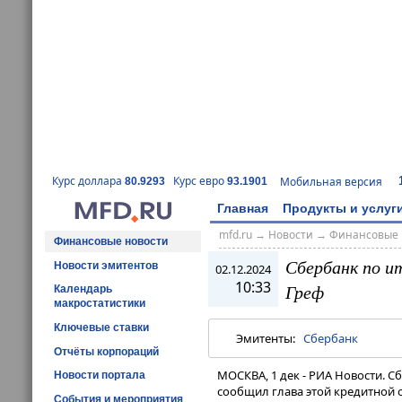
Курс доллара
Курс евро
Мобильная версия
80.9293
93.1901
Главная
Продукты и услуг
mfd.ru
→
Новости
→
Финансовые 
Финансовые новости
Сбербанк по и
Новости эмитентов
02.12.2024
10:33
Греф
Календарь
макростатистики
Ключевые ставки
Эмитенты:
Сбербанк
Отчёты корпораций
МОСКВА, 1 дек - РИА Новости. С
Новости портала
сообщил глава этой кредитной 
События и мероприятия