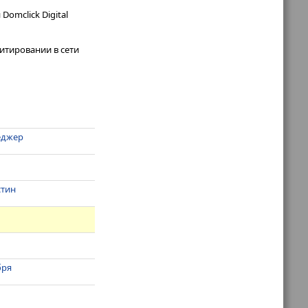
omclick Digital
итировании в сети
неджер
стин
бря