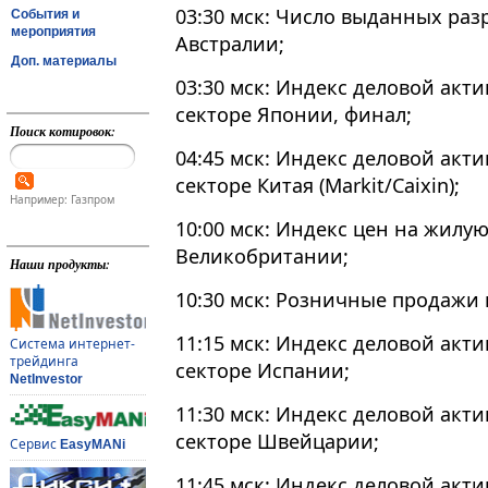
03:30 мск: Число выданных раз
События и
мероприятия
Австралии;
Доп. материалы
03:30 мск: Индекс деловой акт
секторе Японии, финал;
Поиск котировок:
04:45 мск: Индекс деловой акт
секторе Китая (Markit/Caixin);
Например: Газпром
10:00 мск: Индекс цен на жилу
Великобритании;
Наши продукты:
10:30 мск: Розничные продажи
11:15 мск: Индекс деловой акт
Система интернет-
трейдинга
секторе Испании;
NetInvestor
11:30 мск: Индекс деловой акт
секторе Швейцарии;
Сервис
EasyMANi
11:45 мск: Индекс деловой акт