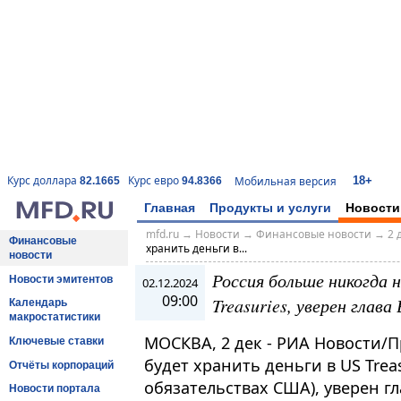
18+
Курс доллара
Курс евро
Мобильная версия
82.1665
94.8366
Главная
Продукты и услуги
Новости
mfd.ru
→
Новости
→
Финансовые новости
→
2 
Финансовые
хранить деньги в...
новости
Россия больше никогда н
Новости эмитентов
02.12.2024
09:00
Treasuries, уверен глава
Календарь
макростатистики
МОСКВА, 2 дек - РИА Новости/П
Ключевые ставки
будет хранить деньги в US Trea
Отчёты корпораций
обязательствах США), уверен г
Новости портала