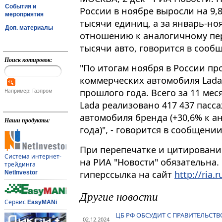
События и
России в ноябре выросли на 9,
мероприятия
тысячи единиц, а за январь-ноя
Доп. материалы
отношению к аналогичному пер
тысячи авто, говорится в сооб
Поиск котировок:
"По итогам ноября в России пр
коммерческих автомобиля Lada,
прошлого года​​​. Всего за 11 
Например: Газпром
Lada реализовано 417 437 пас
автомобиля бренда (+30,6% к 
Наши продукты:
года)", - говорится в сообщении
При перепечатке и цитировани
Система интернет-
на РИА "Новости" обязательна.
трейдинга
гиперссылка на сайт
http://ria.r
NetInvestor
Другие новости
Сервис
EasyMANi
ЦБ РФ ОБСУДИТ С ПРАВИТЕЛЬС
02.12.2024