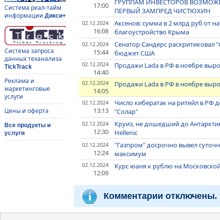
ГРУППАМ ИНВЕСТОРОВ ВОЗМОЖН
17:00
Система реал-тайм
ПЕРВЫЙ ЗАМПРЕД ЧИСТЮХИН
информации
Дикси+
Аксенов: сумма в 2 млрд руб от 
02.12.2024
16:08
благоустройство Крыма
Сенатор Сандерс раскритиковал 
02.12.2024
Система запроса
15:44
бюджет США
данных теханализа
02.12.2024
Продажи Lada в РФ в ноябре выросл
TickTrack
14:40
Реклама и
02.12.2024
Продажи Lada в РФ в ноябре выросл
маркетинговые
14:05
услуги
Число кибератак на ритейл в РФ до
02.12.2024
13:13
Цены и оферта
"Солар"
Круиз, не дошедший до Антарктик
02.12.2024
Все продукты и
12:30
Hellenic
услуги
"Газпром" досрочно вывел суточны
02.12.2024
12:24
максимум
02.12.2024
Курс юаня к рублю на Московско
12:09
Комментарии отключены.