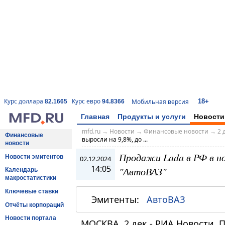
18+
Курс доллара
Курс евро
Мобильная версия
82.1665
94.8366
Главная
Продукты и услуги
Новости
mfd.ru
→
Новости
→
Финансовые новости
→
2 
Финансовые
выросли на 9,8%, до ...
новости
Продажи Lada в РФ в но
Новости эмитентов
02.12.2024
14:05
"АвтоВАЗ"
Календарь
макростатистики
Ключевые ставки
Эмитенты:
АвтоВАЗ
Отчёты корпораций
Новости портала
МОСКВА, 2 дек - РИА Новости. 