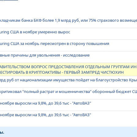
кладчикам банка БКФ более 1,9 млрд руб, или 75% страхового возмещ
uring США в ноябре умеренно вырос
uring США за ноябрь пересмотрен в сторону повышения
авные причины для увольнения - исследование
ПРАВИТЕЛЬСТВОМ ВОПРОС ПРЕДОСТАВЛЕНИЯ ОТДЕЛЬНЫМ ГРУППАМ И
СТИРОВАТЬ В КРИПТОАКТИВЫ - ПЕРВЫЙ ЗАМПРЕД ЧИСТЮХИН
млрд руб от национализации имущества пойдет на благоустройство Кр
скритиковал "полный растрат и мошенничества" оборонный бюджет С
ноябре выросли на 9,8%, до 39,6 тыс - "АвтоВАЗ"
ноябре выросли на 9,8%, до 39,6 тыс - "АвтоВАЗ"
ы.