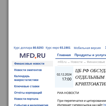
Курс доллара
Курс евро
Мобильная версия
80.9293
93.1901
Главная
Продукты и услуг
mfd.ru
→
Новости
→
Финансовые 
Финансовые новости
ЦБ РФ ОБСУ
Новости эмитентов
02.12.2024
ОТДЕЛЬНЫМ 
Календарь
17:00
макростатистики
КРИПТОАКТИ
Ключевые ставки
РИА НОВОСТИ
Отчёты корпораций
Новости портала
При перепечатке и цитировании 
Интернет гиперссылка на сайт
ht
События и мероприятия