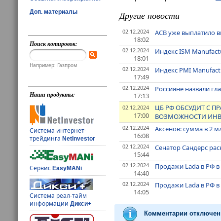
Доп. материалы
Другие новости
02.12.2024
АСВ уже выплатило в
18:02
Поиск котировок:
02.12.2024
Индекс ISM Manufact
18:01
Например: Газпром
02.12.2024
Индекс PMI Manufact
17:49
02.12.2024
Россияне назвали гл
Наши продукты:
17:13
ЦБ РФ ОБСУДИТ С 
02.12.2024
17:00
ВОЗМОЖНОСТИ ИНВЕ
02.12.2024
Аксенов: сумма в 2 
Система интернет-
16:08
трейдинга
NetInvestor
02.12.2024
Сенатор Сандерс ра
15:44
02.12.2024
Продажи Lada в РФ в 
Сервис
EasyMANi
14:40
02.12.2024
Продажи Lada в РФ в 
14:05
Система реал-тайм
информации
Дикси+
Комментарии отключен