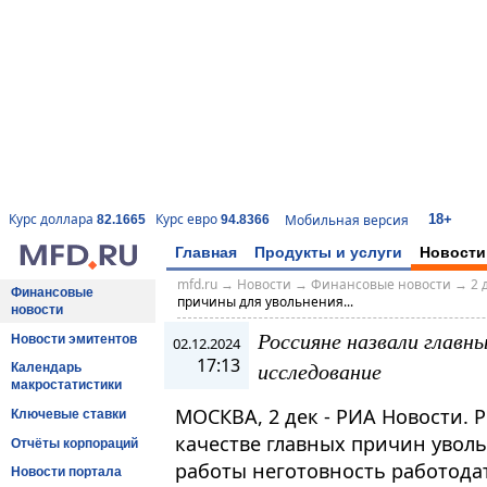
18+
Курс доллара
Курс евро
Мобильная версия
82.1665
94.8366
Главная
Продукты и услуги
Новости
mfd.ru
→
Новости
→
Финансовые новости
→
2 
Финансовые
причины для увольнения...
новости
Россияне назвали главны
Новости эмитентов
02.12.2024
17:13
исследование
Календарь
макростатистики
МОСКВА, 2 дек - РИА Новости. 
Ключевые ставки
качестве главных причин увол
Отчёты корпораций
работы неготовность работода
Новости портала