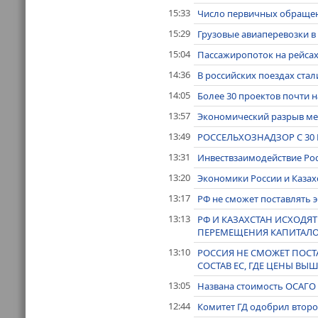
15:33
Число первичных обращени
15:29
Грузовые авиаперевозки в 
15:04
Пассажиропоток на рейсах 
14:36
В российских поездах ста
14:05
Более 30 проектов почти н
13:57
Экономический разрыв меж
13:49
РОССЕЛЬХОЗНАДЗОР С 3
13:31
Инвествзаимодействие Рос
13:20
Экономики России и Казах
13:17
РФ не сможет поставлять э
13:13
РФ И КАЗАХСТАН ИСХОДЯ
ПЕРЕМЕЩЕНИЯ КАПИТАЛОВ
13:10
РОССИЯ НЕ СМОЖЕТ ПОСТ
СОСТАВ ЕС, ГДЕ ЦЕНЫ ВЫШ
13:05
Названа стоимость ОСАГО и
12:44
Комитет ГД одобрил второ