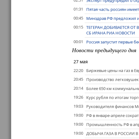
Эксперт предупредил о с
01:31
Пятая часть россиян имее
00:45
Минздрав РФ предложил 
00:15
ТЕГЕРАН ДОБИВАЕТСЯ ОТ
СБ ИРАНА РИА НОВОСТИ
00:01
Россия запустит первые б
Новости предыдущего дня
27 мая
22:20
Биржевые цены на газ в Ев
20:45
Производство легковушек в
20:14
Более 650 км коммунальны
19:26
Курс рубля по итогам тор
19:03
Руководителя финансов М
19:00
РФ в январе-апреле сократи
19:00
Промышленность РФ в апре
19:00
ДОБЫЧА ГАЗА В РОССИИ В 