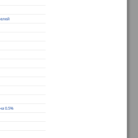
релей
на 0.5%