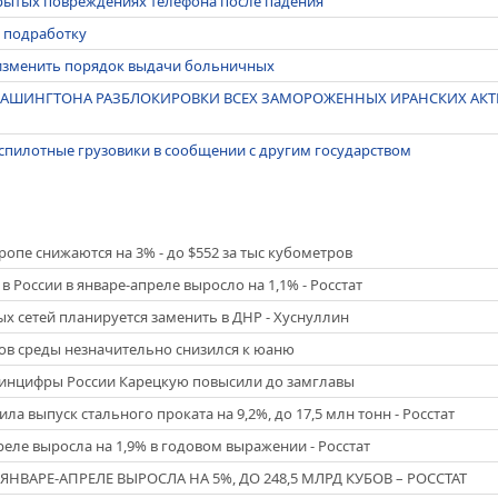
крытых повреждениях телефона после падения
т подработку
изменить порядок выдачи больничных
 ВАШИНГТОНА РАЗБЛОКИРОВКИ ВСЕХ ЗАМОРОЖЕННЫХ ИРАНСКИХ АКТИ
еспилотные грузовики в сообщении с другим государством
ропе снижаются на 3% - до $552 за тыс кубометров
 России в январе-апреле выросло на 1,1% - Росстат
х сетей планируется заменить в ДНР - Хуснуллин
гов среды незначительно снизился к юаню
инцифры России Карецкую повысили до замглавы
ла выпуск стального проката на 9,2%, до 17,5 млн тонн - Росстат
ле выросла на 1,9% в годовом выражении - Росстат
ЯНВАРЕ-АПРЕЛЕ ВЫРОСЛА НА 5%, ДО 248,5 МЛРД КУБОВ – РОССТАТ