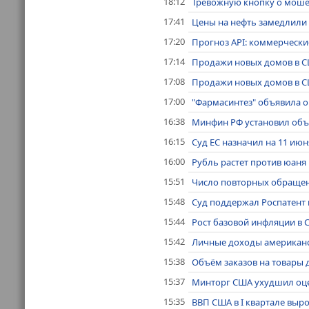
18:12
Тревожную кнопку о мошен
17:41
Цены на нефть замедлили 
17:20
Прогноз API: коммерчески
17:14
Продажи новых домов в СШ
17:08
Продажи новых домов в СШ
17:00
"Фармасинтез" объявила о 
16:38
Минфин РФ установил объе
16:15
Суд ЕС назначил на 11 ию
16:00
Рубль растет против юаня
15:51
Число повторных обращени
15:48
Суд поддержал Роспатент в 
15:44
Рост базовой инфляции в 
15:42
Личные доходы американск
15:38
Объём заказов на товары 
15:37
Минторг США ухудшил оценк
15:35
ВВП США в I квартале выро