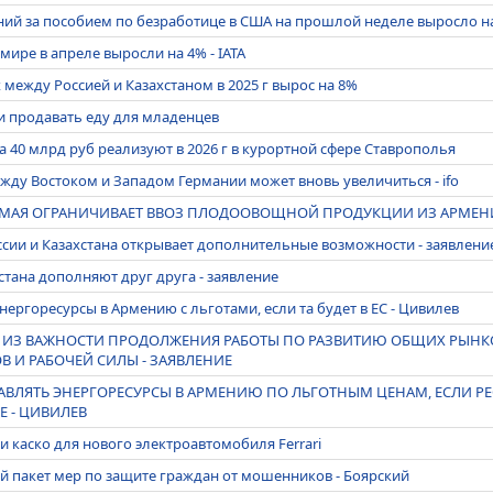
й за пособием по безработице в США на прошлой неделе выросло на 
мире в апреле выросли на 4% - IATA
между Россией и Казахстаном в 2025 г вырос на 8%
ли продавать еду для младенцев
а 40 млрд руб реализуют в 2026 г в курортной сфере Ставрополья
ду Востоком и Западом Германии может вновь увеличиться - ifo
0 МАЯ ОГРАНИЧИВАЕТ ВВОЗ ПЛОДООВОЩНОЙ ПРОДУКЦИИ ИЗ АРМЕН
сии и Казахстана открывает дополнительные возможности - заявлени
стана дополняют друг друга - заявление
нергоресурсы в Армению с льготами, если та будет в ЕС - Цивилев
Т ИЗ ВАЖНОСТИ ПРОДОЛЖЕНИЯ РАБОТЫ ПО РАЗВИТИЮ ОБЩИХ РЫНКО
 И РАБОЧЕЙ СИЛЫ - ЗАЯВЛЕНИЕ
АВЛЯТЬ ЭНЕРГОРЕСУРСЫ В АРМЕНИЮ ПО ЛЬГОТНЫМ ЦЕНАМ, ЕСЛИ РЕ
Е - ЦИВИЛЕВ
 каско для нового электроавтомобиля Ferrari
й пакет мер по защите граждан от мошенников - Боярский