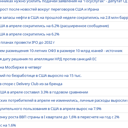
никах нужно усилить подачей заявления на "Госуслугах" - депутат ГД
рост после новостей вокруг переговоров США и Ирана
е запасы нефти в США на прошлой неделе сократились на 2.8 млн бар
А в апреле сократились на 6.2% (расширенное сообщение)
А в апреле сократились на 6.2%
планах провести IPO до 2032 г
м размещения 10-летних ОФЗ в размере 10 млрд юаней - источник
ня дату решения по апелляции НРД против санкций ЕС
 на Мосбирже в четверг
й по безработице в США выросло на 15 тыс.
споре с Delivery Club из-за бренда
США в апреле составил 3.3% в годовом сравнении
их потребителей в апреле не изменились, личные расходы выросли 
длительного пользования в США в апреле вырос на 7.9%
у роста ВВП страны в I квартале до 1,6% в пересчете на год с 2%
с на 1.6%