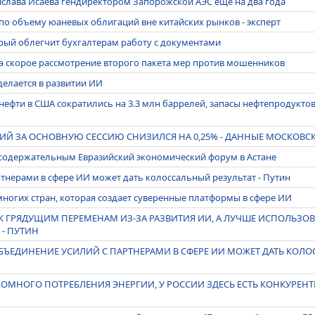
слава Исаева гендиректором Запорожской АЭС еще на два года
по объему юаневых облигаций вне китайских рынков - эксперт
орый облегчит бухгалтерам работу с документами
на скорое рассмотрение второго пакета мер против мошенников
делается в развитии ИИ
нефти в США сократились на 3.3 млн баррелей, запасы нефтепродуктов
ИЙ ЗА ОСНОВНУЮ СЕССИЮ СНИЗИЛСЯ НА 0,25% - ДАННЫЕ МОСКОВС
 содержательным Евразийский экономический форум в Астане
тнерами в сфере ИИ может дать колоссальный результат - Путин
емногих стран, которая создает суверенные платформы в сфере ИИ
 ГРЯДУЩИМ ПЕРЕМЕНАМ ИЗ-ЗА РАЗВИТИЯ ИИ, А ЛУЧШЕ ИСПОЛЬЗОВА
- ПУТИН
ОБЪЕДИНЕНИЕ УСИЛИЙ С ПАРТНЕРАМИ В СФЕРЕ ИИ МОЖЕТ ДАТЬ КОЛО
ГРОМНОГО ПОТРЕБЛЕНИЯ ЭНЕРГИИ, У РОССИИ ЗДЕСЬ ЕСТЬ КОНКУРЕ