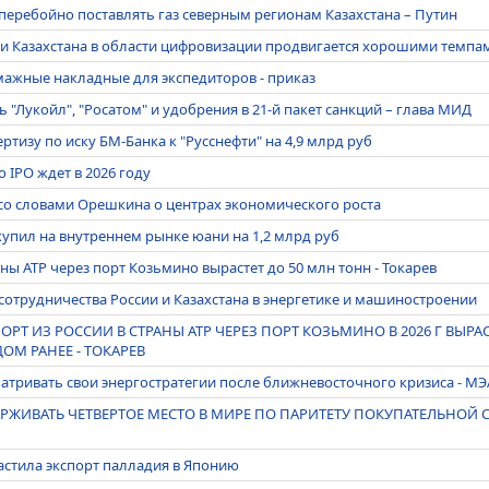
перебойно поставлять газ северным регионам Казахстана – Путин
 и Казахстана в области цифровизации продвигается хорошими темпа
ажные накладные для экспедиторов - приказ
"Лукойл", "Росатом" и удобрения в 21-й пакет санкций – глава МИД
ртизу по иску БМ-Банка к "Русснефти" на 4,9 млрд руб
 IPO ждет в 2026 году
со словами Орешкина о центрах экономического роста
купил на внутреннем рынке юани на 1,2 млрд руб
аны АТР через порт Козьмино вырастет до 50 млн тонн - Токарев
 сотрудничества России и Казахстана в энергетике и машиностроении
ОРТ ИЗ РОССИИ В СТРАНЫ АТР ЧЕРЕЗ ПОРТ КОЗЬМИНО В 2026 Г ВЫРА
ОМ РАНЕЕ - ТОКАРЕВ
атривать свои энергостратегии после ближневосточного кризиса - МЭ
РЖИВАТЬ ЧЕТВЕРТОЕ МЕСТО В МИРЕ ПО ПАРИТЕТУ ПОКУПАТЕЛЬНОЙ 
растила экспорт палладия в Японию