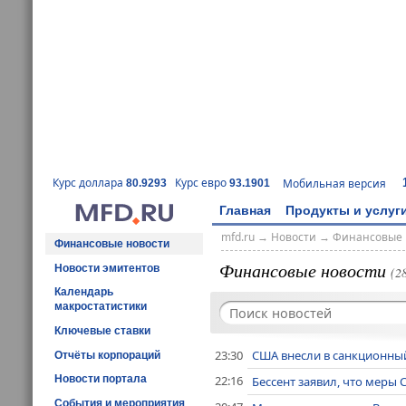
Курс доллара
Курс евро
Мобильная версия
80.9293
93.1901
Главная
Продукты и услуг
mfd.ru
→
Новости
→
Финансовые 
Финансовые новости
Финансовые новости
Новости эмитентов
(2
Календарь
макростатистики
Ключевые ставки
23:30
США внесли в санкционный
Отчёты корпораций
22:16
Новости портала
Бессент заявил, что меры
События и мероприятия