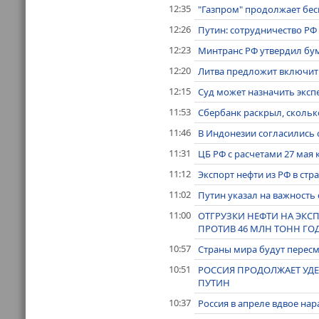
12:35
"Газпром" продолжает бес
12:26
Путин: сотрудничество РФ
12:23
Минтранс РФ утвердил бум
12:20
Литва предложит включить 
12:15
Суд может назначить экспе
11:53
Сбербанк раскрыл, сколько
11:46
В Индонезии согласились 
11:31
ЦБ РФ с расчетами 27 мая 
11:12
Экспорт нефти из РФ в стр
11:02
Путин указал на важность
11:00
ОТГРУЗКИ НЕФТИ НА ЭКСП
ПРОТИВ 46 МЛН ТОНН ГОД
10:57
Страны мира будут пересм
10:51
РОССИЯ ПРОДОЛЖАЕТ УДЕ
ПУТИН
10:37
Россия в апреле вдвое на