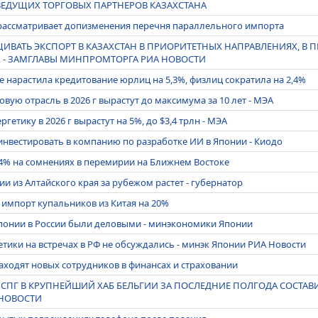
 ВЕДУЩИХ ТОРГОВЫХ ПАРТНЕРОВ КАЗАХСТАНА
рассматривает допизменения перечня параллельного импорта
ИВАТЬ ЭКСПОРТ В КАЗАХСТАН В ПРИОРИТЕТНЫХ НАПРАВЛЕНИЯХ, В 
- ЗАМГЛАВЫ МИНПРОМТОРГА РИА НОВОСТИ
е нарастила кредитование юрлиц на 5,3%, физлиц сократила на 2,4%
вую отрасль в 2026 г вырастут до максимума за 10 лет - МЭА
етику в 2026 г вырастут на 5%, до $3,4 трлн - МЭА
инвестировать в компанию по разработке ИИ в Японии - Киодо
4% на сомнениях в перемирии на Ближнем Востоке
и из Алтайского края за рубежом растет - губернатор
 импорт купальников из Китая на 20%
Японии в России были деловыми - минэкономики Японии
тики на встречах в РФ не обсуждались - минэк Японии РИА Новости
ходят новых сотрудников в финансах и страховании ​
СПГ В КРУПНЕЙШИЙ ХАБ БЕЛЬГИИ ЗА ПОСЛЕДНИЕ ПОЛГОДА СОСТАВ
 НОВОСТИ