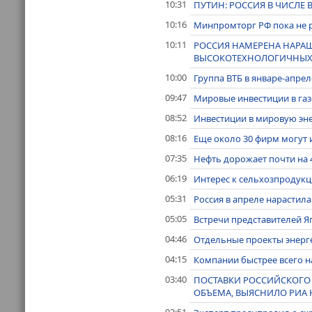
10:31
ПУТИН: РОССИЯ В ЧИСЛЕ
10:16
Минпромторг РФ пока не 
10:11
РОССИЯ НАМЕРЕНА НАРАЩ
ВЫСОКОТЕХНОЛОГИЧНЫХ 
10:00
Группа ВТБ в январе-апрел
09:47
Мировые инвестиции в газо
08:52
Инвестиции в мировую энерг
08:16
Еще около 30 фирм могут 
07:35
Нефть дорожает почти на 
06:19
Интерес к сельхозпродукци
05:31
Россия в апреле нарастила
05:05
Встречи представителей 
04:46
Отдельные проекты энерге
04:15
Компании быстрее всего на
03:40
ПОСТАВКИ РОССИЙСКОГО 
ОБЪЕМА, ВЫЯСНИЛО РИА
02:51