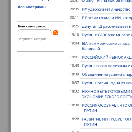
20:47
Мишустин назначил Влади
Доп. материалы
20:35
РФ удерживает лидерство 
20:11
В России создали ИИ, кот
19:25
Депутат ГД рассчитывает 
Поиск котировок:
19:10
Путин: в ЕАЭС уже многое 
Например: Газпром
19:04
EIA: коммерческие запасы 
баррелей
19:01
РОССИЙСКИЙ РЫНОК АКЦ
18:43
Путин назвал полезным и
18:39
Объединение усилий с пар
18:37
Путин: Россия - одна из н
18:32
НУЖНО БЫТЬ ГОТОВЫМИ К
ЭКОНОМИЧЕСКОГО РОСТА 
18:30
РОССИЯ ОСОЗНАЕТ, ЧТО 
- ПУТИН
18:28
РАЗВИТИЕ ИИ ТРЕБУЕТ О
- ПУТИН