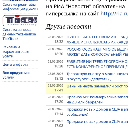
Система реал-тайм
на РИА "Новости" обязательна.
информации
Дикси+
гиперссылка на сайт
http://ria.r
Другие новости
Система запроса
данных теханализа
НУЖНО БЫТЬ ГОТОВЫМИ К ГРЯДУ
28.05.2026
TickTrack
18:32
ЛУЧШЕ ИСПОЛЬЗОВАТЬ ИХ КАК Д
Реклама и
РОССИЯ ОСОЗНАЕТ, ЧТО ОБЪЕДИ
28.05.2026
маркетинговые
18:30
МОЖЕТ ДАТЬ КОЛОССАЛЬНЫЙ РЕЗ
услуги
РАЗВИТИЕ ИИ ТРЕБУЕТ ОГРОМНО
28.05.2026
Цены и оферта
18:28
ЕСТЬ КОНКУРЕНТНОЕ ПРЕИМУЩЕС
Все продукты и
Тревожную кнопку о мошенниках 
28.05.2026
услуги
18:12
"Госуслугах" - депутат ГД
28.05.2026
Цены на нефть замедлили рост п
17:41
Прогноз API: коммерческие запа
28.05.2026
17:20
на 2.8 млн баррелей
Продажи новых домов в США в ап
28.05.2026
17:14
сообщение)
28.05.2026
Продажи новых домов в США в ап
17:08