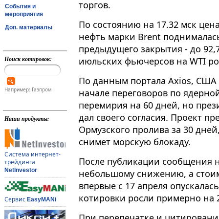
торгов.
События и
мероприятия
По состоянию на 17​​​.32 мск це
Доп. материалы
нефть марки Brent поднималас
предыдущего закрытия - до 92,
Поиск котировок:
июльских фьючерсов на WTI росл
По данным портала Axios, США
Например: Газпром
начале переговоров по ядерно
перемирия на 60 дней, но пре
дал своего согласия. Проект п
Наши продукты:
Ормузского пролива за 30 дней
снимет морскую блокаду.
Система интернет-
После публикации сообщения н
трейдинга
NetInvestor
небольшому снижению, а стоим
впервые с 17 апреля опускалас
котировки росли примерно на 
Сервис
EasyMANi
При перепечатке и цитировани