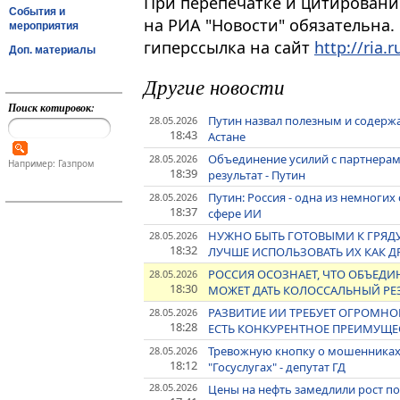
При перепечатке и цитировани
События и
на РИА "Новости" обязательна.
мероприятия
гиперссылка на сайт
http://ria.r
Доп. материалы
Другие новости
Поиск котировок:
Путин назвал полезным и содерж
28.05.2026
18:43
Астане
Объединение усилий с партнерам
28.05.2026
Например: Газпром
18:39
результат - Путин
Путин: Россия - одна из немногих
28.05.2026
18:37
сфере ИИ
НУЖНО БЫТЬ ГОТОВЫМИ К ГРЯДУ
28.05.2026
18:32
ЛУЧШЕ ИСПОЛЬЗОВАТЬ ИХ КАК Д
РОССИЯ ОСОЗНАЕТ, ЧТО ОБЪЕДИ
28.05.2026
18:30
МОЖЕТ ДАТЬ КОЛОССАЛЬНЫЙ РЕЗ
РАЗВИТИЕ ИИ ТРЕБУЕТ ОГРОМНО
28.05.2026
18:28
ЕСТЬ КОНКУРЕНТНОЕ ПРЕИМУЩЕС
Тревожную кнопку о мошенниках 
28.05.2026
18:12
"Госуслугах" - депутат ГД
28.05.2026
Цены на нефть замедлили рост п