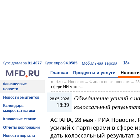
18+
Курс доллара
Курс евро
Мобильная версия
81.4077
94.0585
Главная
Продукты и услуги
Новости
mfd.ru
→
Новости
→
Финансовые новости
→
28
Финансовые
сфере ИИ може...
новости
Объединение усилий с 
Новости эмитентов
28.05.2026
18:39
колоссальный результат
Календарь
макростатистики
АСТАНА, 28 мая - РИА Новости.
Ключевые ставки
усилий с партнерами в сфере и
Отчёты корпораций
дать колоссальный результат, 
Новости портала