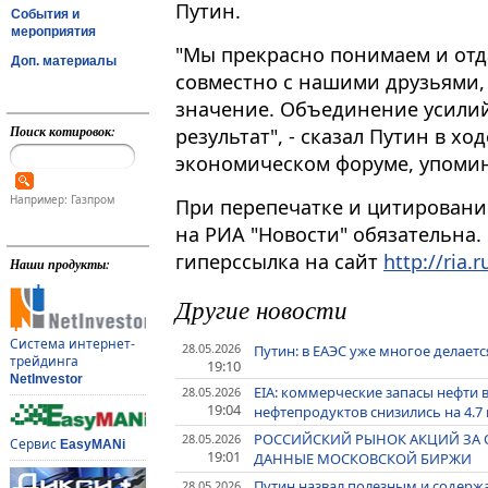
Путин.
События и
мероприятия
"Мы прекрасно понимаем и отда
Доп. материалы
совместно с нашими друзьями,
значение​​​. Объединение усил
Поиск котировок:
результат", - сказал Путин в х
экономическом форуме, упомин
Например: Газпром
При перепечатке и цитировани
на РИА "Новости" обязательна.
гиперссылка на сайт
http://ria.r
Наши продукты:
Другие новости
Система интернет-
28.05.2026
Путин: в ЕАЭС уже многое делаетс
трейдинга
19:10
NetInvestor
EIA: коммерческие запасы нефти в
28.05.2026
19:04
нефтепродуктов снизились на 4.7
РОССИЙСКИЙ РЫНОК АКЦИЙ ЗА 
28.05.2026
Сервис
EasyMANi
19:01
ДАННЫЕ МОСКОВСКОЙ БИРЖИ
Путин назвал полезным и содерж
28.05.2026