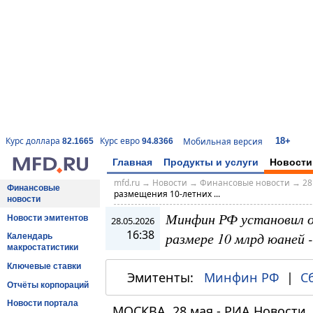
18+
Курс доллара
Курс евро
Мобильная версия
82.1665
94.8366
Главная
Продукты и услуги
Новости
mfd.ru
→
Новости
→
Финансовые новости
→
28
Финансовые
размещения 10-летних ...
новости
Минфин РФ установил о
Новости эмитентов
28.05.2026
16:38
размере 10 млрд юаней 
Календарь
макростатистики
Ключевые ставки
Эмитенты:
Минфин РФ
|
С
Отчёты корпораций
Новости портала
МОСКВА, 28 мая - РИА Новости