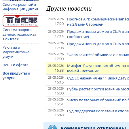
Система реал-тайм
Другие новости
информации
Дикси+
Прогноз API: коммерческие запа
28.05.2026
17:20
на 2.8 млн баррелей
Система запроса
Продажи новых домов в США в ап
28.05.2026
данных теханализа
17:14
сообщение)
TickTrack
28.05.2026
Продажи новых домов в США в ап
Реклама и
17:08
маркетинговые
28.05.2026
"Фармасинтез" объявила о планах 
услуги
17:00
Цены и оферта
Минфин РФ установил объем разм
28.05.2026
16:38
юаней - источник
Все продукты и
28.05.2026
Суд ЕС назначил на 11 июня дату
услуги
16:15
28.05.2026
Рубль растет против юаня на Мос
16:00
28.05.2026
Число повторных обращений по б
15:51
28.05.2026
Суд поддержал Роспатент в споре с
15:48
Комментарии отключены.