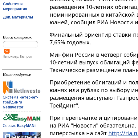
События и
размещения 10-летних облигац
мероприятия
номинированных в китайской в
Доп. материалы
юаней, сообщил РИА Новости и
Финальный ориентир ставки по
Поиск котировок:
7,65% годовых​​​.
Минфин России в четверг соби
Например: Газпром
10-летний выпуск облигаций ф
Техническое размещение плани
Наши продукты:
Приобретение облигаций и пол
юанях или рублях по выбору и
размещения выступают Газпром
Система интернет-
трейдинга
Трейдинг".
NetInvestor
При перепечатке и цитировани
на РИА "Новости" обязательна.
Сервис
EasyMANi
гиперссылка на сайт
http://ria.r