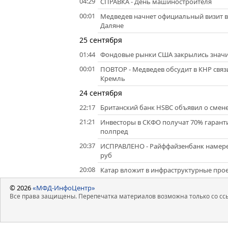
04:29
СПРАВКА - День машиностроителя
00:01
Медведев начнет официальный визит в
Даляне
25 сентября
01:44
Фондовые рынки США закрылись знач
00:01
ПОВТОР - Медведев обсудит в КНР связ
Кремль
24 сентября
22:17
Британский банк HSBC объявил о смен
21:21
Инвесторы в СКФО получат 70% гаранти
полпред
20:37
ИСПРАВЛЕНО - Райффайзенбанк намере
руб
20:08
Катар вложит в инфраструктурные прое
© 2026
«МФД-ИнфоЦентр»
Все права защищены. Перепечатка материалов возможна только со ссы