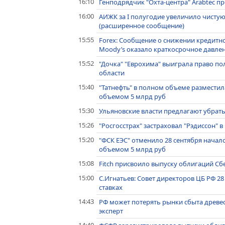
16:10
Генподрядчик "Охта-центра" Arabtec пр
16:00
АИЖК за I полугодие увеличило чистую
(расширенное сообщение)
15:55
Forex: Сообщение о снижении кредитног
Moody’s оказало краткосрочное давлен
15:52
"Дочка" "Еврохима" выиграла право по
области
15:40
"Татнефть" в полном объеме разместил
объемом 5 млрд руб
15:30
Ульяновские власти предлагают убрать
15:26
"Росгосстрах" застраховал "Рэдиссон" 
15:20
"ФСК ЕЭС" отменило 28 сентября начал
объемом 5 млрд руб
15:08
Fitch присвоило выпуску облигаций Сб
15:00
С.Игнатьев: Совет директоров ЦБ РФ 2
ставках
14:43
РФ может потерять рынки сбыта древес
эксперт