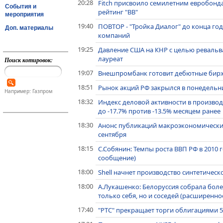
20:28
Fitch присвоило семилетним евробонд
События и
рейтинг "BB"
мероприятия
19:40
ПОВТОР - "Тройка Диалог" до конца год
Доп. материалы
компаний
19:25
Давление США на КНР с целью ревальва
лауреат
Поиск котировок:
19:07
Внешпромбанк готовит дебютные бирж
18:51
Рынок акций РФ закрылся в понедельн
Например: Газпром
18:32
Индекс деловой активности в производ
до -17.7% против -13.5% месяцем ранее
18:30
Анонс публикаций макроэкономически
сентября
18:15
С.Собянин: Темпы роста ВВП РФ в 2010 
сообщение)
18:00
Shell начнет производство синтетическо
18:00
А.Лукашенко: Белоруссия собрала более
только себя, но и соседей (расширенн
17:40
"РТС" прекращает торги облигациями 5