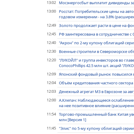
13:02
Мосэнергосбыт выплатит дивиденды за 
13:00
Росстат: Потребительские цены на автоб
годовом измерении - на 3.8% (расшир
12:49
Золото продолжает расти в цене на ф
12:45
РФ заинтересована в сотрудничестве с
12:40
"Акрон" по 2-му купону облигаций сери
12:30
Военные строители в Североморске объ
12:20
"ЛУКОЙЛ" и группа инвесторов во главе
ConocoPhillips 42.5 млн шт. акций "ЛУ
12:09
Японский фондовый рынок повысился 
12:04
Объём кредитования частного сектора в
12:03
Денежный агрегат М3 в Еврозоне за авг
12:00
А.Клепач: Наблюдающееся ослабление 
на нее позитивное влияние (расширен
11:54
Торгово-промышленный банк Китая уве
млн [Версия 1]
11:45
"Элис" по 5-му купону облигаций серии