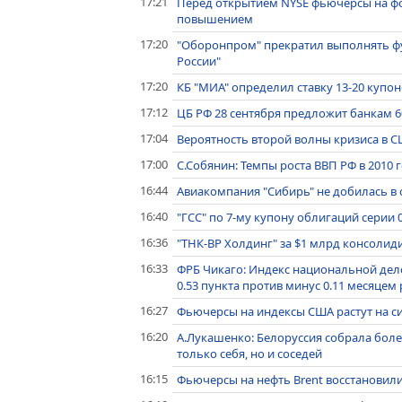
17:21
Перед открытием NYSE фьючерсы на ф
повышением
17:20
"Оборонпром" прекратил выполнять ф
России"
17:20
КБ "МИА" определил ставку 13-20 купон
17:12
ЦБ РФ 28 сентября предложит банкам 60
17:04
Вероятность второй волны кризиса в СШ
17:00
С.Собянин: Темпы роста ВВП РФ в 2010 
16:44
Авиакомпания "Сибирь" не добилась в 
16:40
"ГСС" по 7-му купону облигаций серии 
16:36
"ТНК-ВР Холдинг" за $1 млрд консолид
16:33
ФРБ Чикаго: Индекс национальной дело
0.53 пункта против минус 0.11 месяцем
16:27
Фьючерсы на индексы США растут на с
16:20
А.Лукашенко: Белоруссия собрала более
только себя, но и соседей
16:15
Фьючерсы на нефть Brent восстановил