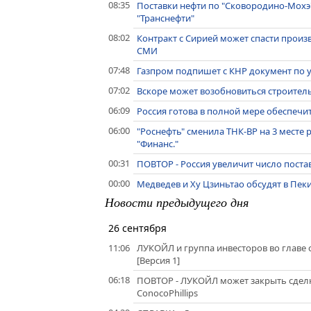
08:35
Поставки нефти по "Сковородино-Мохэ"
"Транснефти"
08:02
Контракт с Сирией может спасти произво
СМИ
07:48
Газпром подпишет с КНР документ по у
07:02
Вскоре может возобновиться строитель
06:09
Россия готова в полной мере обеспечит
06:00
"Роснефть" сменила ТНК-ВР на 3 месте
"Финанс."
00:31
ПОВТОР - Россия увеличит число поста
00:00
Медведев и Ху Цзиньтао обсудят в Пе
Новости предыдущего дня
26 сентября
11:06
ЛУКОЙЛ и группа инвесторов во главе с
[Версия 1]
06:18
ПОВТОР - ЛУКОЙЛ может закрыть сделку
ConocoPhillips