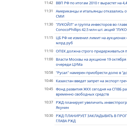
11:42
ВВП РФ по итогам 2010 г вырастет на 4,
11:31
Американцы и итальянцы отказались от
СМИ
11:30
"ЛУКОЙЛ" и группа инвесторов во главе
ConocoPhillips 42.5 млн шт. акций "ЛУК
11:15
ЦБ РФ не изменил лимит на аукционах 
млрд руб
11:10
ОПЕК должна строго придерживаться по
11:00
Власти Москвы на аукционе 19 октябр
очереди ЦУМа
10:58
"Русал" намерен приобрести долю в "до
10:46
Казахстан введет запрет на экспорт гре
10:45
Фонд развития ЖКХ сегодня на СПВБ ра
временно свободных средств
10:37
РЖД планирует увеличить инвестпрограм
Якунин
10:30
РЖД ПЛАНИРУЕТ ЗАКЛАДЫВАТЬ В ПРОГН
ГЛАВА РЖД