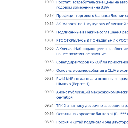
10:30
Росстат: Потребительские цены на автоб
годовом измерении - на 3.8%
10:17
Профицит торгового баланса Японии со
10:15
АК "Алроса" по 1-му купону облигаций с
10:06
Подписанные в Пекине соглашения рас
10:01
РТС ОТКРЫЛАСЬ В ПОНЕДЕЛЬНИК РОСТ
10:00
А.Клепач: Наблюдающееся ослабление 
на нее позитивное влияние
09:53
Совет директоров ЛУКОЙЛа приостано
09:45
Основные бизнес-события в США и эко
09:31
РФ И КНР согласовали основные параме
Шматко [Версия 1]
09:30
Анонс публикаций макроэкономически
сентября
09:24
ТГК-2 в пятницу досрочно завершила
09:16
Остатки на корсчетах банков в ЦБ - 555 
08:50
Россия и Китай подписали ряд двустор