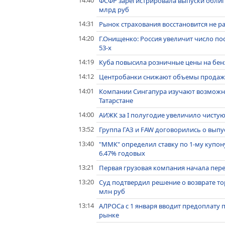
14:40
ФСФР зарегистрировала выпуски облига
млрд руб
14:31
Рынок страхования восстановится не р
14:20
Г.Онищенко: Россия увеличит число п
53-х
14:19
Куба повысила розничные цены на бенз
14:12
Центробанки снижают объемы продажи 
14:01
Компании Сингапура изучают возможно
Татарстане
14:00
АИЖК за I полугодие увеличило чистую
13:52
Группа ГАЗ и FAW договорились о выпус
13:40
"ММК" определил ставку по 1-му купон
6.47% годовых
13:21
Первая грузовая компания начала пер
13:20
Суд подтвердил решение о возврате то
млн руб
13:14
АЛРОСа с 1 января вводит предоплату 
рынке