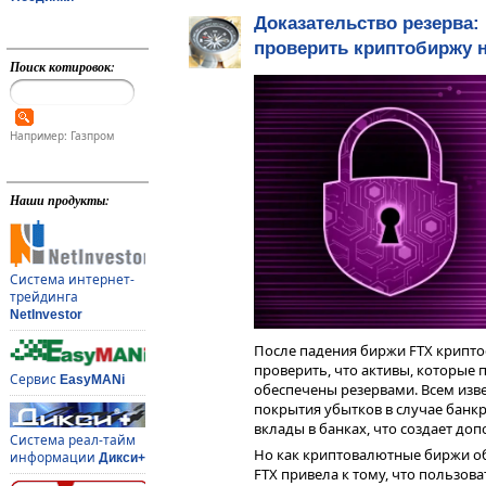
Доказательство резерва: 
проверить криптобиржу 
Поиск котировок:
Например: Газпром
Наши продукты:
Система интернет-
трейдинга
NetInvestor
После падения биржи FTX крипто
проверить, что активы, которые 
Сервис
EasyMANi
обеспечены резервами. Всем изве
покрытия убытков в случае банкро
вклады в банках, что создает до
Система реал-тайм
Но как криптовалютные биржи об
информации
Дикси+
FTX привела к тому, что пользов