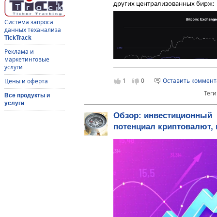
других централизованных бирж:
Система запроса
данных теханализа
TickTrack
Реклама и
маркетинговые
услуги
1
0
Оставить коммен
Цены и оферта
Теги
Все продукты и
услуги
Обзор: инвестиционный
потенциал криптовалют,
На момент публикации с бирж выв
24 часа
Proof-of-Reserve гарантирует со
криптобирже
Доказательство резерва (Proof-of
проводимый уполномоченной тре