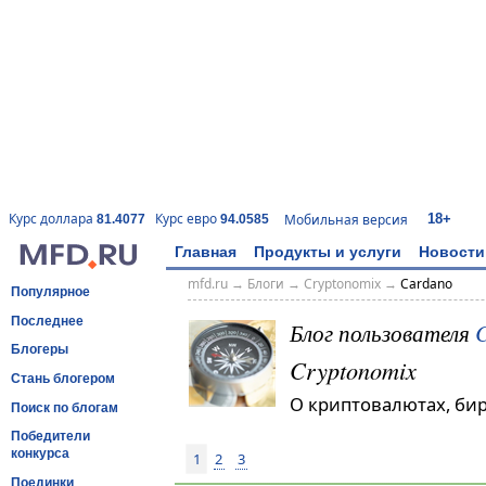
18+
Курс доллара
Курс евро
Мобильная версия
81.4077
94.0585
Главная
Продукты и услуги
Новости
mfd.ru
→
Блоги
→
Cryptonomix
→
Cardano
Популярное
Последнее
Блог пользователя
C
Блогеры
Cryptonomix
Стань блогером
О криптовалютах, би
Поиск по блогам
Победители
конкурса
1
2
3
Поединки