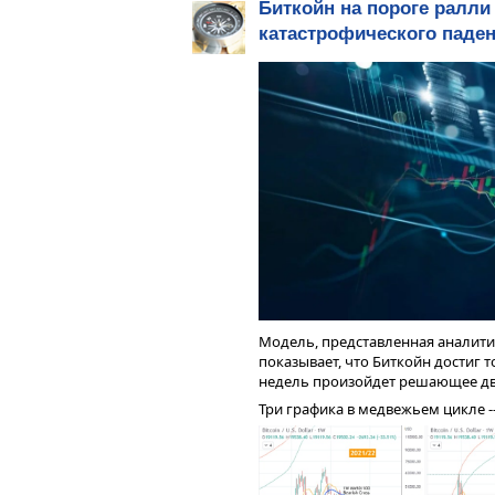
Биткойн на пороге ралли
пассивного дохода, инвестируя в
баланс и повысить ликвидность, т
катастрофического паде
TKB
на момент публикации торгует
его привлекательным для инвест
Модель, представленная аналит
показывает, что Биткойн достиг 
недель произойдет решающее д
Три графика в медвежьем цикле -- 
Стоит отметить, что после ситуац
что готовы предоставить доказат
наличия резервов. К примеру, б