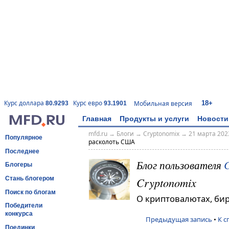
18+
Курс доллара
Курс евро
Мобильная версия
80.9293
93.1901
Главная
Продукты и услуги
Новости
mfd.ru
→
Блоги
→
Cryptonomix
→
21 марта 2023
Популярное
расколоть США
Последнее
Блог пользователя
C
Блогеры
Cryptonomix
Стань блогером
Поиск по блогам
О криптовалютах, би
Победители
конкурса
Предыдущая запись
•
К с
Поединки