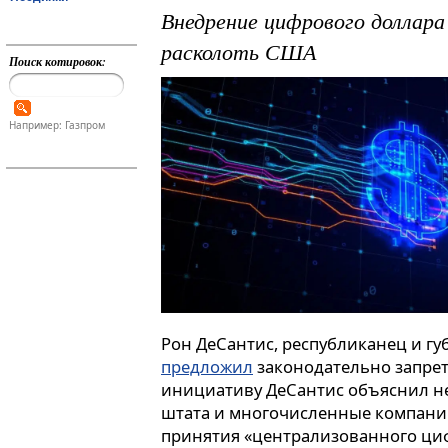
Внедрение цифрового доллар
расколоть США
Поиск котировок:
Например: Газпром
Рон ДеСантис, республиканец и г
предложил
законодательно запрет
инициативу ДеСантис объяснил н
штата и многочисленные компании
принятия «централизованного ци