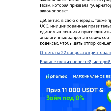
Ноэм, которая призвала губернато
законопроект.
ДеСантис, в свою очередь, также 
UCC, инициированные правительс
единомышленники присоединитьс
аналогичные запреты в своих со
кодексах, чтобы дать отпор концеп
Ответь на 22 вопроса о криптова
Больше свежих новостей, историй 