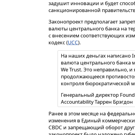
задушит инновации и будет способ
санкционированной правительств
Законопроект предполагает запре
валюты центрального банка на те
с внесением соответствующих из
кодекс (
UCC
).
На наших деньгах написано I
валюта центрального банка м
We Trust. Это неправильно, и 
продолжающееся противосто
контроля бюрократической м
Генеральный директор Founda
Accountability Таррен Брэгдон
Ранее в этом месяце на федераль
изменения в Единый коммерчески
CBDC и запрещающий оборот други
законопроект было наложено губ