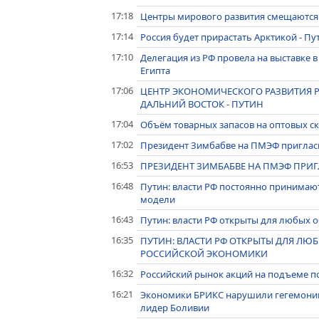
17:18
Центры мирового развития смещаются в
17:14
Россия будет прирастать Арктикой - Пу
17:10
Делегация из РФ провела на выставке 
Египта
17:06
ЦЕНТР ЭКОНОМИЧЕСКОГО РАЗВИТИЯ РФ
ДАЛЬНИЙ ВОСТОК - ПУТИН
17:04
Объём товарных запасов на оптовых ск
17:02
Президент Зимбабве на ПМЭФ пригласи
16:53
ПРЕЗИДЕНТ ЗИМБАБВЕ НА ПМЭФ ПРИГ
16:48
Путин: власти РФ постоянно принимаю
модели
16:43
Путин: власти РФ открыты для любых 
16:35
ПУТИН: ВЛАСТИ РФ ОТКРЫТЫ ДЛЯ ЛЮ
РОССИЙСКОЙ ЭКОНОМИКИ
16:32
Российский рынок акций на подъеме п
16:21
Экономики БРИКС нарушили гегемонию 
лидер Боливии