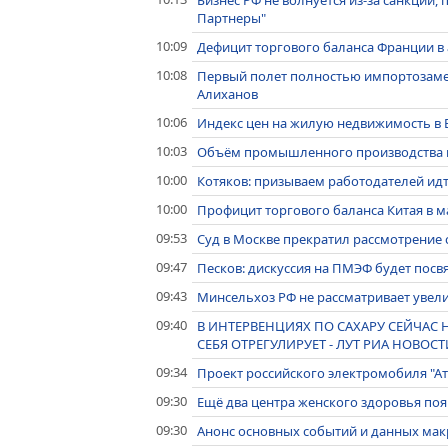
Бизнес РФ не волнуется из-за санкций, 
Партнеры"
10:09
Дефицит торгового баланса Франции в 
10:08
Первый полет полностью импортозамеще
Алиханов
10:06
Индекс цен на жилую недвижимость в В
10:03
Объём промышленного производства в 
10:00
Котяков: призываем работодателей ид
10:00
Профицит торгового баланса Китая в м
09:53
Суд в Москве прекратил рассмотрение 
09:47
Песков: дискуссия на ПМЭФ будет пос
09:43
Минсельхоз РФ не рассматривает увели
09:40
В ИНТЕРВЕНЦИЯХ ПО САХАРУ СЕЙЧАС
СЕБЯ ОТРЕГУЛИРУЕТ - ЛУТ РИА НОВОС
09:34
Проект российского электромобиля "А
09:30
Ещё два центра женского здоровья появ
09:30
Анонс основных событий и данных макр