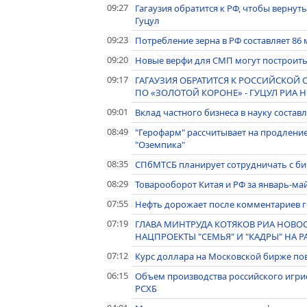
09:27
Гагаузия обратится к РФ, чтобы вернут
Гуцул
09:23
Потребление зерна в РФ составляет 86 м
09:20
Новые верфи для СМП могут построить
09:17
ГАГАУЗИЯ ОБРАТИТСЯ К РОССИЙСКОЙ 
ПО «ЗОЛОТОЙ КОРОНЕ» - ГУЦУЛ РИА 
09:01
Вклад частного бизнеса в науку состав
08:49
"Герофарм" рассчитывает на продлени
"Оземпика"
08:35
СПбМТСБ планирует сотрудничать с би
08:29
Товарооборот Китая и РФ за январь-май
07:55
Нефть дорожает после комментариев 
07:19
ГЛАВА МИНТРУДА КОТЯКОВ РИА НОВО
НАЦПРОЕКТЫ "СЕМЬЯ" И "КАДРЫ" НА
07:12
Курс доллара на Московской бирже повы
06:15
Объем производства российского игрис
РСХБ