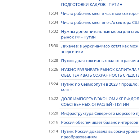
ПОДГОТОВКИ КАДРОВ - ПУТИН
15:34
Число рабочих мест в частном секторе 
15:34
Число рабочих мест вне с/х сектора СШ
15:32
Нужны дополнительные меры для сти
рынок РФ - Путин
15:30
Лихачев: в Буркина-Фасо хотят как мо
энергетики
15:28
Путин: доля токсичных валют в расчетах
15:26
НУЖНО РАЗВИВАТЬ РЫНОК КАПИТАЛА В
ОБЕСПЕЧИВАТЬ СОХРАННОСТЬ СРЕДСТВ
15:24
Путин: по Севморпути в 2023 г прошло 
млн т
15:22
ДОЛЯ ИМПОРТА В ЭКОНОМИКЕ РФ ДОЛЖ
СОБСТВЕННЫХ ОТРАСЛЕЙ - ПУТИН
15:20
Инфраструктура Северного морского пу
15:16
Россия обеспечивает баланс интересов 
15:14
Путин: Россия доказала высокий урове
преобразованиям