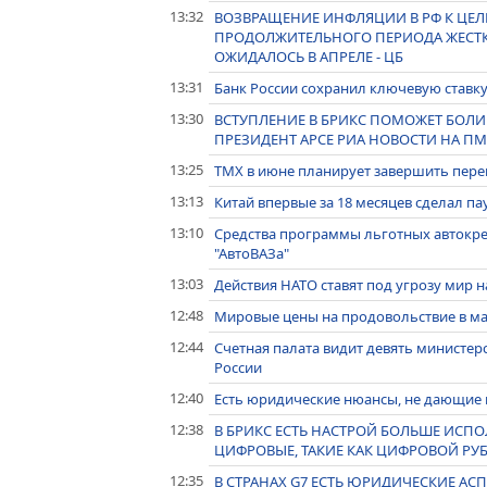
13:32
ВОЗВРАЩЕНИЕ ИНФЛЯЦИИ В РФ К ЦЕЛ
ПРОДОЛЖИТЕЛЬНОГО ПЕРИОДА ЖЕСТК
ОЖИДАЛОСЬ В АПРЕЛЕ - ЦБ
13:31
Банк России сохранил ключевую ставку
13:30
ВСТУПЛЕНИЕ В БРИКС ПОМОЖЕТ БОЛИ
ПРЕЗИДЕНТ АРСЕ РИА НОВОСТИ НА П
13:25
ТМХ в июне планирует завершить пере
13:13
Китай впервые за 18 месяцев сделал па
13:10
Средства программы льготных автокред
"АвтоВАЗа"
13:03
Действия НАТО ставят под угрозу мир н
12:48
Мировые цены на продовольствие в ма
12:44
Счетная палата видит девять министерс
России
12:40
Есть юридические нюансы, не дающие 
12:38
В БРИКС ЕСТЬ НАСТРОЙ БОЛЬШЕ ИСПО
ЦИФРОВЫЕ, ТАКИЕ КАК ЦИФРОВОЙ РУБ
12:35
В СТРАНАХ G7 ЕСТЬ ЮРИДИЧЕСКИЕ АС