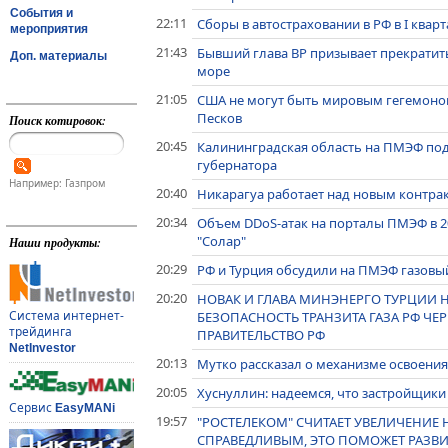
События и
22:11
Сборы в автостраховании в РФ в I кварт
мероприятия
21:43
Бывший глава BP призывает прекратит
Доп. материалы
море
21:05
США не могут быть мировым гегемоном,
Песков
Поиск котировок:
20:45
Калининградская область на ПМЭФ под
губернатора
Например: Газпром
20:40
Никарагуа работает над новым контрак
20:34
Объем DDoS-атак на порталы ПМЭФ в 202
"Солар"
Наши продукты:
20:29
РФ и Турция обсудили на ПМЭФ газовый 
20:20
НОВАК И ГЛАВА МИНЭНЕРГО ТУРЦИИ Н
Система интернет-
БЕЗОПАСНОСТЬ ТРАНЗИТА ГАЗА РФ ЧЕР
трейдинга
ПРАВИТЕЛЬСТВО РФ
NetInvestor
20:13
Мутко рассказал о механизме освоени
20:05
Хуснуллин: надеемся, что застройщик
Сервис
EasyMANi
19:57
"РОСТЕЛЕКОМ" СЧИТАЕТ УВЕЛИЧЕНИЕ 
СПРАВЕДЛИВЫМ, ЭТО ПОМОЖЕТ РАЗВИ