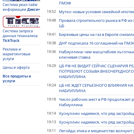
ПМЭФ
Система реал-тайм
информации
Дикси+
19:52
Мутко: новые условия семейной ипотек
19:48
Провала строительного рынка в РФ из-
ЦБ
Система запроса
19:41
Биржевые цены на газ в Европе снизилис
данных теханализа
TickTrack
19:38
ДНР подписала 16 соглашений на ПМЭ
Реклама и
19:36
Набиуллина: чем масштабнее льготны
маркетинговые
ключевая ставка
услуги
19:29
ЦБ РФ НЕ ВИДИТ СЕЙЧАС СЦЕНАРИЯ 
Цены и оферта
ПОТРЕБУЮТ СОЗЫВА ВНЕОЧЕРЕДНОГО З
НАБИУЛЛИНА
Все продукты и
услуги
19:24
ЦБ НЕ ЖДЕТ СЕРЬЕЗНОГО ВЛИЯНИЯ НА
НАБИУЛЛИНА
19:18
Число рабочих мест в РФ продолжает ра
Набиуллина
19:14
Хуснуллин: надеемся, что ряд застрой
19:13
Хуснуллин: надеемся, что ряд застрой
19:11
Легойда: этика и меценатство волную