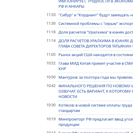
ИМПОНИРУЕТ, ТРУДНОСТИ В ЭКОНОМ
РФ И АНКАРЫ
11:33
"Сибур" и "Кордиант" будут замещать 
11:30
Системной проблемы с "серым" экспорт
11:18
Доля расчетов "Уралхима" в юанях дост
11:14
ДОЛЯ РАСЧЕТОВ УРАЛХИМА В ЮАНЯХ Д
ГЛАВА СОВЕТА ДИРЕКТОРОВ ТАТЬЯНИН
11:05
Рынок акций США находится в состояни
10:52
Глава МИД Китая примет участие в СМ
КНР
10:50
Мантуров: за полтора года мы привлек
10:42
ФИНАЛЬНОГО РЕШЕНИЯ ПО НОВОМУ ИМ
ОЗВУЧАТ: ЕСТЬ ВАРИАНТ, К КОТОРОМ
НОВОСТИ
10:30
Котяков: в новой системе оплаты тру
стандартам
10:19
Минпромторг РФ предлагает ввод угол
продукции
10:13