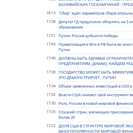
БОЛИВИЙСКИХ ГОСКОМПАНИЙ - ПРЕЗ
18:13
"Сбер" ждет параметров сберегательны
17:58
Депутат ГД предложил обнулять на 5 л
образования
17:51
Путин: Россия добьется победы
17:43
Приватизация в 90-е в РФ была во мно
Путин
17:40
ДОЛЖНЫ БЫТЬ ЗДРАВЫЕ ОГРАНИЧИТ
ПРЕДПРИЯТИЯМ, ДУМАЮ, НАЙДЕМ РЕШ
17:38
ГОСУДАРСТВО МОЖЕТ БЫТЬ ЭФФЕКТИ
ЭТО ДЕМОНСТРИРУЕТ - ПУТИН
17:34
Объем заявленных инвестиций в ОЭЗ в 
17:32
Власти США ломают свой инструмент ве
17:30
Роль России в новой мировой финансо
17:25
Слуцкий: стран, желающих присоединит
более 20
17:22
ДОЛЯ США В СТРУКТУРЕ МИРОВОЙ ЭКО
МНОГОПОЛЯРНОСТИ МИРОВОЙ ФИНАН