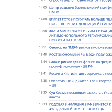
14:11
Спрос на аналог "Оземпика" от "Герофа
14:05
Центр развития биотехнологий стал 
ПМЭФ
14:00
ЕГИПЕТ ГОТОВ ПОКУПАТЬ БОЛЬШЕ ПШ
ПОСЛЕ ВСТРЕЧИ С ДЕЛЕГАЦИЕЙ ЕГИПТ
13:58
ФАС И МИНСЕЛЬХОЗ ИЗУЧАТ СИТУАЦИЮ
АНТИМОНОПОЛЬНОГО РЕГУЛИРОВАНИ
НОВОСТИ НА ПМЭФ
13:51
Сенатор на ПМЭФ: рисков в использов
13:48
РОСТ ЭКОНОМИКИ РФ В 2024 ГОДУ ОЖИ
13:44
Баланс рисков для инфляции на средне
проинфляционным - ЦБ РФ
13:41
Россия и Киргизия договорились о пост
13:38
Оперативные индикаторы во II квартал
– ЦБ
13:35
Суд Крыма постановил взыскать с Укра
власти
13:33
ГОДОВАЯ ИНФЛЯЦИЯ В РФ ВЕРНЕТСЯ К 
4% В ДАЛЬНЕЙШЕМ - ПРОГНОЗ ЦБ