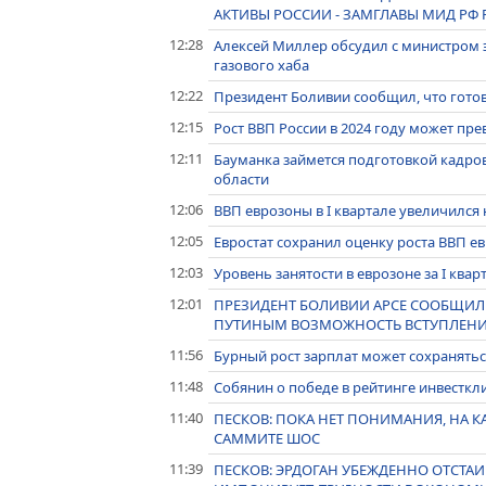
АКТИВЫ РОССИИ - ЗАМГЛАВЫ МИД РФ
12:28
Алексей Миллер обсудил с министром 
газового хаба
12:22
Президент Боливии сообщил, что готов
12:15
Рост ВВП России в 2024 году может пр
12:11
Бауманка займется подготовкой кадров
области
12:06
ВВП еврозоны в I квартале увеличился 
12:05
Евростат сохранил оценку роста ВВП евр
12:03
Уровень занятости в еврозоне за I квар
12:01
ПРЕЗИДЕНТ БОЛИВИИ АРСЕ СООБЩИЛ 
ПУТИНЫМ ВОЗМОЖНОСТЬ ВСТУПЛЕНИЯ С
11:56
Бурный рост зарплат может сохранятьс
11:48
Собянин о победе в рейтинге инвесткл
11:40
ПЕСКОВ: ПОКА НЕТ ПОНИМАНИЯ, НА К
САММИТЕ ШОС
11:39
ПЕСКОВ: ЭРДОГАН УБЕЖДЕННО ОТСТАИ