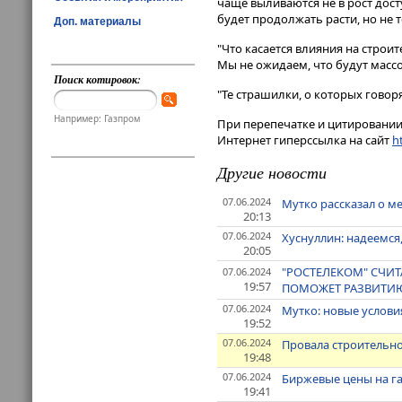
чаще выливаются не в рост досту
будет продолжать расти, но не 
Доп. материалы
"Что касается влияния на строит
Мы не ожидаем, что будут масс
Поиск котировок:
"Те страшилки, о которых говоря
Например: Газпром
При перепечатке и цитировании 
Интернет гиперссылка на сайт
ht
Другие новости
07.06.2024
Мутко рассказал о м
20:13
07.06.2024
Хуснуллин: надеемся
20:05
"РОСТЕЛЕКОМ" СЧИТ
07.06.2024
19:57
ПОМОЖЕТ РАЗВИТИЮ
07.06.2024
Мутко: новые услови
19:52
07.06.2024
Провала строительно
19:48
07.06.2024
Биржевые цены на газ
19:41