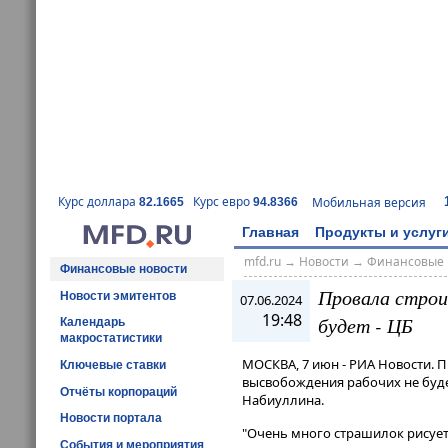
Курс доллара
Курс евро
Мобильная версия
82.1665
94.8366
Главная
Продукты и услуг
mfd.ru
→
Новости
→
Финансовые 
Финансовые новости
Провала строи
Новости эмитентов
07.06.2024
19:48
будет - ЦБ
Календарь
макростатистики
МОСКВА, 7 июн - РИА Новости. П
Ключевые ставки
высвобождения рабочих не будет
Отчёты корпораций
Набиуллина.
Новости портала
"Очень много страшилок рисует
События и мероприятия