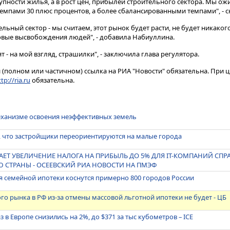
пности жилья, а в рост цен, прибылей строительного сектора​​​. Мы ож
темпами 30 плюс процентов, а более сбалансированными темпами", - с
ельный сектор - мы считаем, этот рынок будет расти, не будет никакого
овые высвобождения людей", - добавила Набиуллина.
т - на мой взгляд, страшилки", - заключила глава регулятора.
(полном или частичном) ссылка на РИА "Новости" обязательна. При ц
tp://ria.ru
обязательна.
еханизме освоения неэффективных земель
, что застройщики переориентируются на малые города
АЕТ УВЕЛИЧЕНИЕ НАЛОГА НА ПРИБЫЛЬ ДО 5% ДЛЯ IT-КОМПАНИЙ СПР
 СТРАНЫ - ОСЕЕВСКИЙ РИА НОВОСТИ НА ПМЭФ
я семейной ипотеки коснутся примерно 800 городов России
го рынка в РФ из-за отмены массовой льготной ипотеки не будет - ЦБ
 в Европе снизились на 2%, до $371 за тыс кубометров – ICE