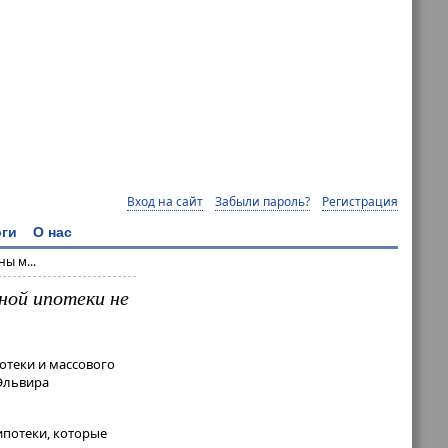
Вход на сайт
Забыли пароль?
Регистрация
ги
О нас
ы м...
ной ипотеки не
отеки и массового
 Эльвира
ипотеки, которые