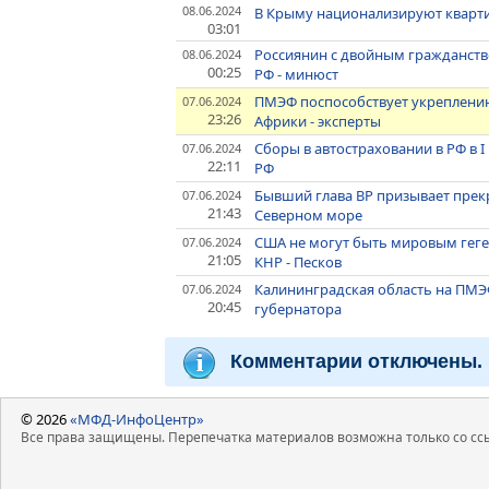
08.06.2024
В Крыму национализируют кварти
03:01
Россиянин с двойным гражданств
08.06.2024
00:25
РФ - минюст
ПМЭФ поспособствует укреплени
07.06.2024
23:26
Африки - эксперты
Сборы в автостраховании в РФ в I 
07.06.2024
22:11
РФ
Бывший глава BP призывает прек
07.06.2024
21:43
Северном море
США не могут быть мировым геге
07.06.2024
21:05
КНР - Песков
Калининградская область на ПМЭФ
07.06.2024
20:45
губернатора
Комментарии отключены.
© 2026
«МФД-ИнфоЦентр»
Все права защищены. Перепечатка материалов возможна только со ссы