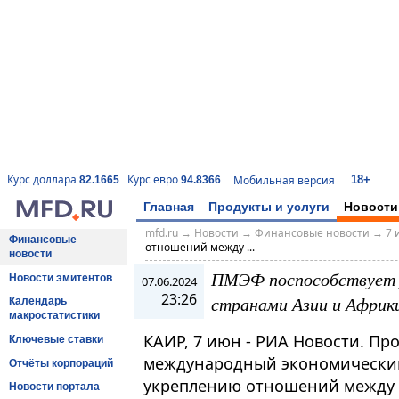
18+
Курс доллара
Курс евро
Мобильная версия
82.1665
94.8366
Главная
Продукты и услуги
Новости
mfd.ru
→
Новости
→
Финансовые новости
→
7 
Финансовые
отношений между ...
новости
ПМЭФ поспособствует 
Новости эмитентов
07.06.2024
23:26
странами Азии и Африки
Календарь
макростатистики
КАИР, 7 июн - РИА Новости. Пр
Ключевые ставки
международный экономический
Отчёты корпораций
укреплению отношений между 
Новости портала